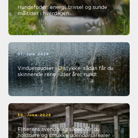
Hundefoder: energi, trivsel og sunde
måltider i hverdagen
01. July 2026
Vinduespudser i Ølstykke: sådan får du
skinnende rene ruder året rundt
30. June 2026
Fliserens svendborg sådan får du
holdbare og smukke udendørsarealer