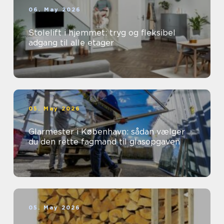
06. May 2026
Stolelift i hjemmet: tryg og fleksibel
adgang til alle etager
05. May 2026
Glarmester i København: sådan vælger
du den rette fagmand til glasopgaven
05. May 2026