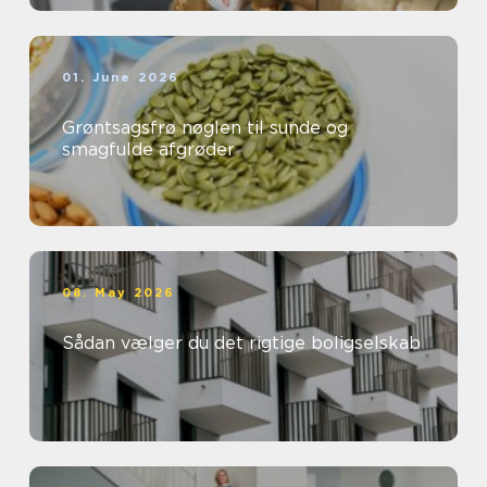
01. June 2026
Grøntsagsfrø nøglen til sunde og
smagfulde afgrøder
08. May 2026
Sådan vælger du det rigtige boligselskab