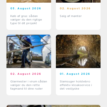
03. August 2026
02. August 2026
Køb af grus: sådan
Salg af mønter
vælger du den rigtige
type til dit projekt
02. August 2026
01. August 2026
Glarmester i virum sådan
Slamsuger holstebro
vælger du den rette
effektiv kloakservice i
fagmand til dine ruder
det vestjyske