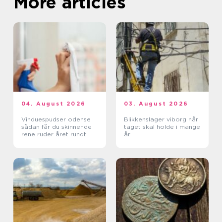
More articles
04. August 2026
03. August 2026
Vinduespudser odense
Blikkenslager viborg når
sådan får du skinnende
taget skal holde i mange
rene ruder året rundt
år