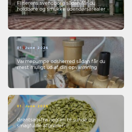
Fliserens svendborg sådan får du
holdbare og smukke udendørsarealer
01. June 2026
Varmepumpe odsherred sådan får du
mest muligt ud af din opvarmning
01. June 2026
Grøntsagsfrø nøglen til sunde og
smagfulde afgrøder