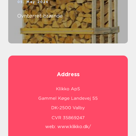
05. May 2026
Ovntørret brænde
Address
web:
www.klikko.dk/