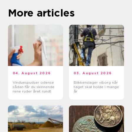
More articles
04. August 2026
03. August 2026
Vinduespudser odense
Blikkenslager viborg når
sådan får du skinnende
taget skal holde i mange
rene ruder året rundt
år