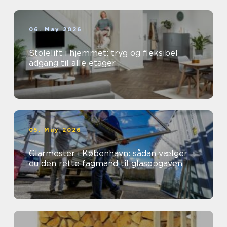
06. May 2026
Stolelift i hjemmet: tryg og fleksibel
adgang til alle etager
05. May 2026
Glarmester i København: sådan vælger
du den rette fagmand til glasopgaven