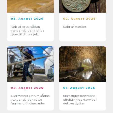
03. August 2026
02. August 2026
Køb af grus: sådan
Salg af mønter
vælger du den rigtige
type til dit projekt
02. August 2026
01. August 2026
Glarmester i virum sådan
Slamsuger holstebro
vælger du den rette
effektiv kloakservice i
fagmand til dine ruder
det vestjyske