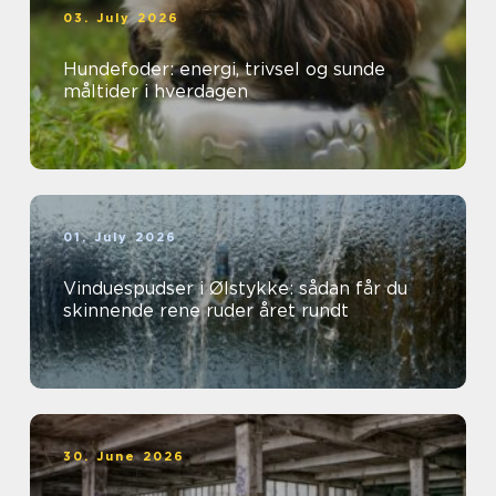
03. July 2026
Hundefoder: energi, trivsel og sunde
måltider i hverdagen
01. July 2026
Vinduespudser i Ølstykke: sådan får du
skinnende rene ruder året rundt
30. June 2026