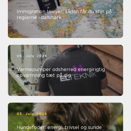
Immigration lawyer: sådan får du styr på
reglerne i danmark
06. July 2026
Varmepumper odsherred energirigtig
opvarmning tæt på dig
03. July 2026
Hundefoder: energi, trivsel og sunde