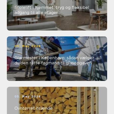
Stolelift i hjemmet: tryg og fleksibel
adgang til alle etager
05. May 2026
Glarmester i København: sådan vælger
du den rette fagmand til glasopgaven
05. May 2026
Ovntørret brænde