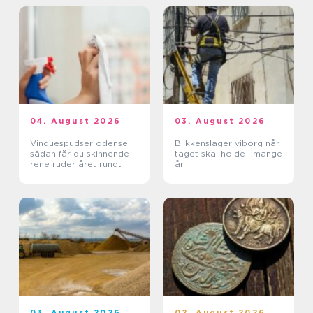
04. August 2026
03. August 2026
Vinduespudser odense
Blikkenslager viborg når
sådan får du skinnende
taget skal holde i mange
rene ruder året rundt
år
03. August 2026
02. August 2026