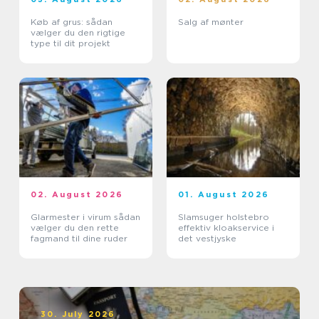
Køb af grus: sådan
Salg af mønter
vælger du den rigtige
type til dit projekt
02. August 2026
01. August 2026
Glarmester i virum sådan
Slamsuger holstebro
vælger du den rette
effektiv kloakservice i
fagmand til dine ruder
det vestjyske
30. July 2026