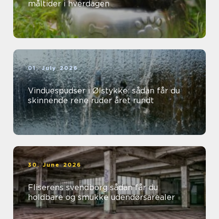
måltider i hverdagen
01. July 2026
Vinduespudser i Ølstykke: sådan får du
skinnende rene ruder året rundt
30. June 2026
Fliserens svendborg sådan får du
holdbare og smukke udendørsarealer