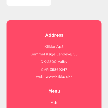
Address
web:
www.klikko.dk/
Menu
Ads