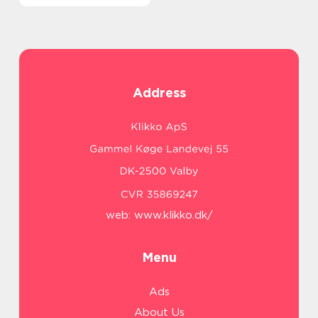
Address
web:
www.klikko.dk/
Menu
Ads
About Us