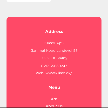
Address
web:
www.klikko.dk/
Menu
Ads
About Us