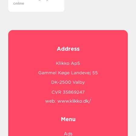
online
Address
web:
www.klikko.dk/
Menu
Ads