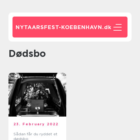
NYTAARSFEST-KOEBENHAVN.
dk
dødsbo
23. February 2022
Sådan får du ryddet et
dødsbo