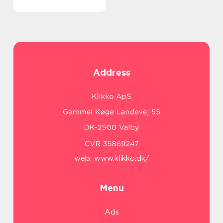
Address
web:
www.klikko.dk/
Menu
Ads