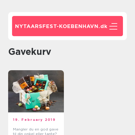
NYTAARSFEST-KOEBENHAVN.
dk
gavekurv
19. February 2019
Mangler du en god gave
til din onkel eller tante?