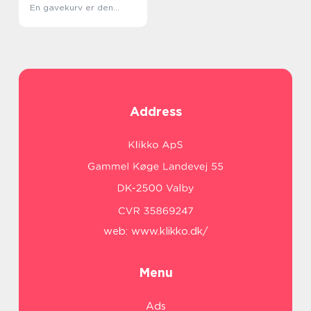
En gavekurv er den
perfekte løsning
Address
web:
www.klikko.dk/
Menu
Ads