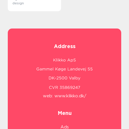
design
Address
web:
www.klikko.dk/
Menu
Ads