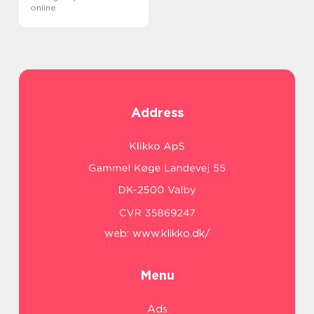
online
Address
web:
www.klikko.dk/
Menu
Ads