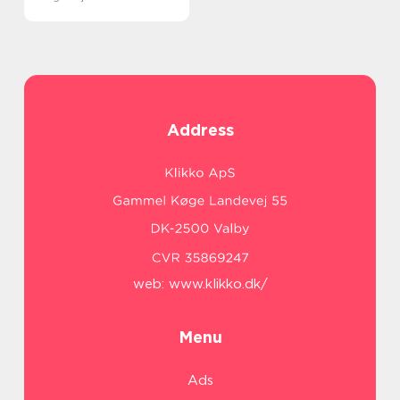
Address
web:
www.klikko.dk/
Menu
Ads