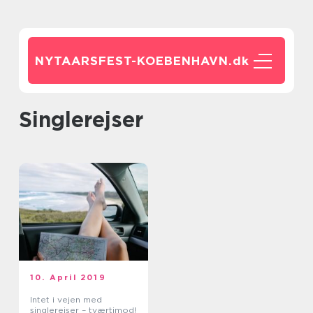
NYTAARSFEST-KOEBENHAVN.
dk
singlerejser
10. April 2019
Intet i vejen med
singlerejser – tværtimod!