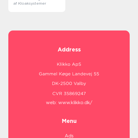
af Kloaksystemer
Address
web:
www.klikko.dk/
Menu
Ads