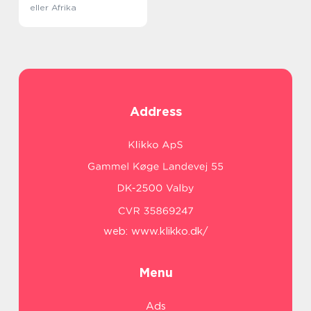
eller Afrika
Address
web:
www.klikko.dk/
Menu
Ads