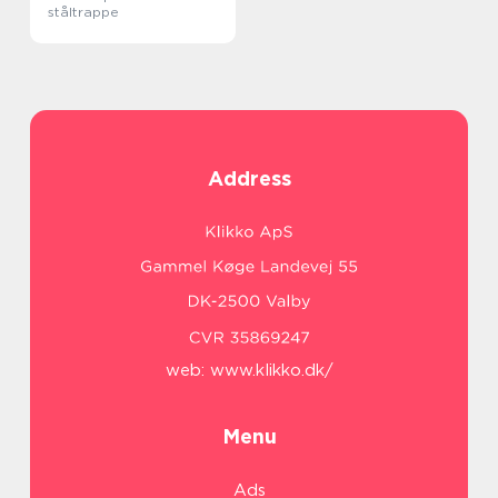
ståltrappe
Address
web:
www.klikko.dk/
Menu
Ads