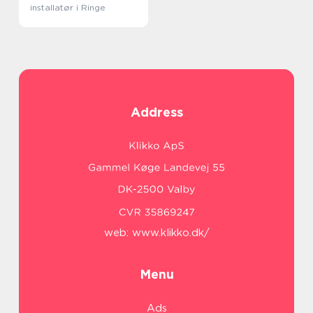
installatør i Ringe
Address
web:
www.klikko.dk/
Menu
Ads