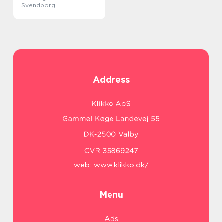
Svendborg
Address
web:
www.klikko.dk/
Menu
Ads