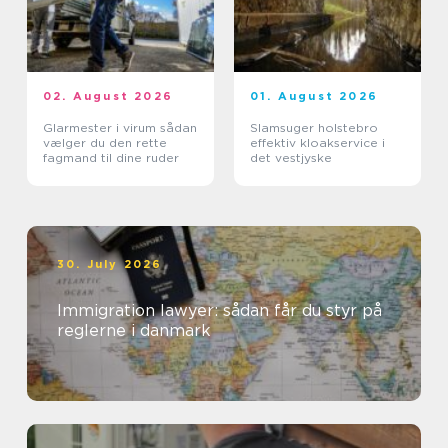
02. August 2026
01. August 2026
Glarmester i virum sådan
Slamsuger holstebro
vælger du den rette
effektiv kloakservice i
fagmand til dine ruder
det vestjyske
30. July 2026
Immigration lawyer: sådan får du styr på
reglerne i danmark