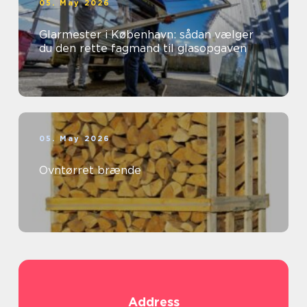
05. May 2026
Glarmester i København: sådan vælger
du den rette fagmand til glasopgaven
05. May 2026
Ovntørret brænde
Address