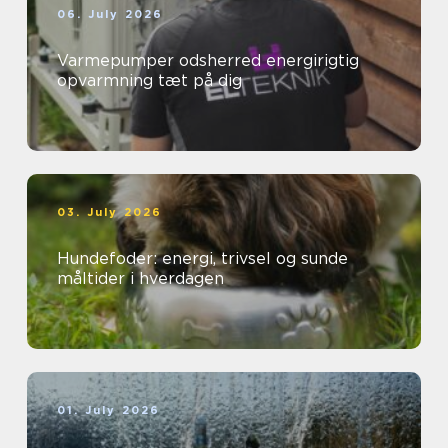
06. July 2026
Varmepumper odsherred energirigtig
opvarmning tæt på dig
03. July 2026
Hundefoder: energi, trivsel og sunde
måltider i hverdagen
01. July 2026