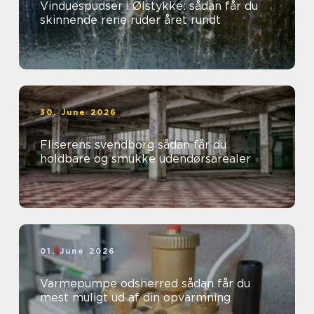
Vinduespudser i Ølstykke: sådan får du
skinnende rene ruder året rundt
30. June 2026
Fliserens svendborg sådan får du
holdbare og smukke udendørsarealer
01. June 2026
Varmepumpe odsherred sådan får du
mest muligt ud af din opvarmning