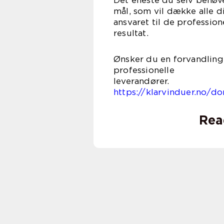
Det eneste du selv behøver
mål, som vil dække alle d
ansvaret til de professio
resu
Ønsker du en forvandling 
professionelle
lever
https://klarvinduer.no/do
Rea