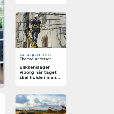
ruder året rundt
03. august 2026
Thomas Andersen
Blikkenslager
viborg når taget
skal holde i mange
år