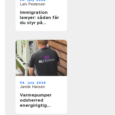
30. july 2026
Lars Pedersen
Immigration
lawyer: sådan får
du styr på
reglerne i danmark
06. july 2026
Jannik Hansen
Varmepumper
odsherred
energirigtig
opvarmning tæt