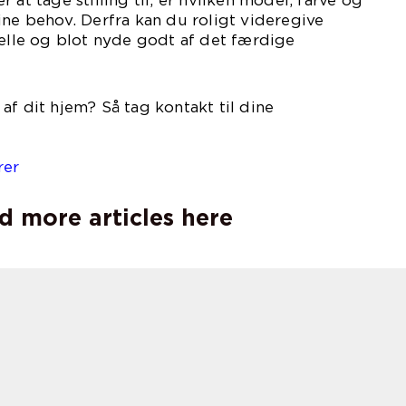
 at tage stilling til, er hvilken model, farve og
ine behov. Derfra kan du roligt videregive
nelle og blot nyde godt af det færdige
ltat.
af dit hjem? Så tag kontakt til dine
andører.
rer
d more articles here