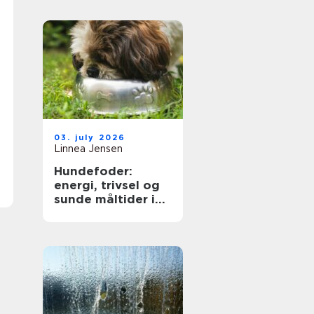
på dig
03. july 2026
Linnea Jensen
Hundefoder:
energi, trivsel og
sunde måltider i
hverdagen