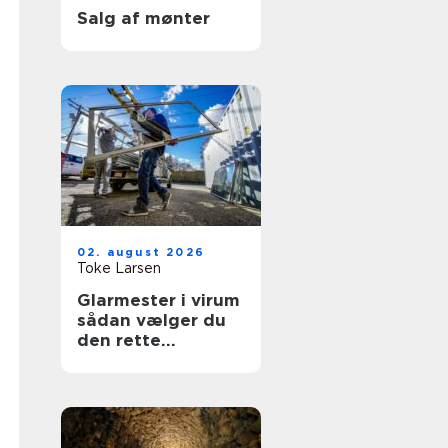
Salg af mønter
02. august 2026
Toke Larsen
Glarmester i virum
sådan vælger du
den rette
fagmand til dine
ruder