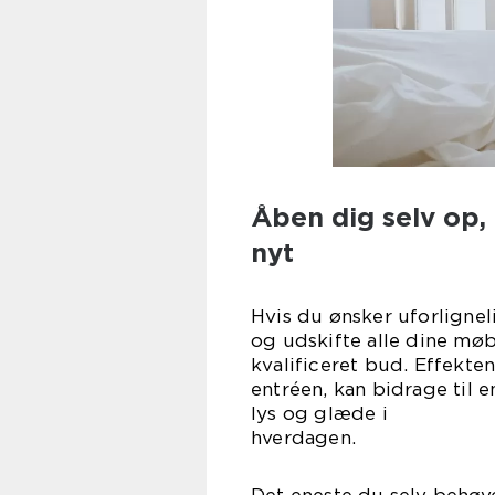
Åben dig selv op,
n
Hvis du ønsker uforligneli
og udskifte alle dine møbl
kvalificeret bud. Effekten
entréen, kan bidrage til e
lys og glæde i
hver