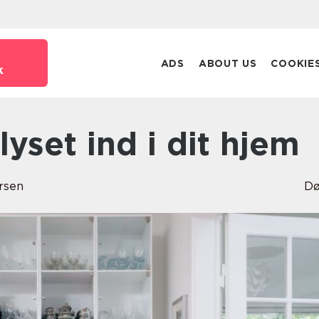
ADS
ABOUT US
COOKIE
k
 lyset ind i dit hjem
rsen
Dø