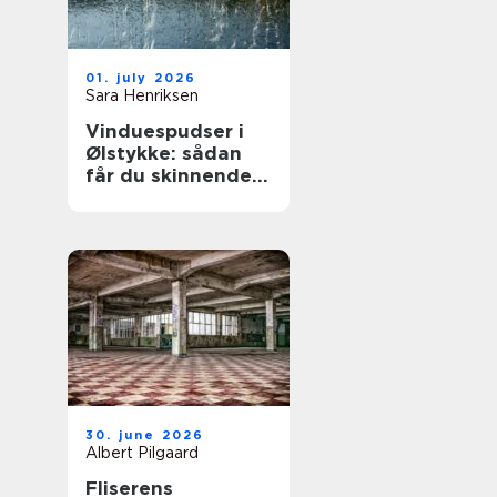
01. july 2026
Sara Henriksen
Vinduespudser i
Ølstykke: sådan
får du skinnende
rene ruder året
rundt
30. june 2026
Albert Pilgaard
Fliserens