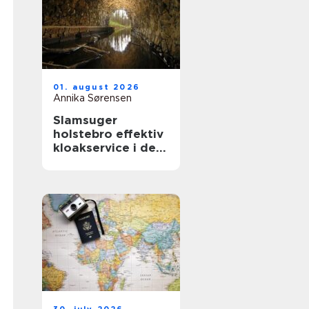
01. august 2026
Annika Sørensen
Slamsuger
holstebro effektiv
kloakservice i det
vestjyske