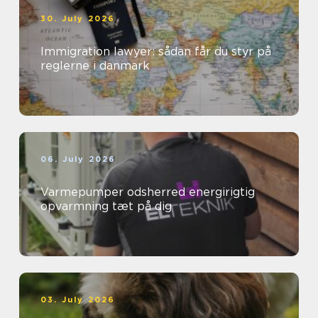
30. July 2026
Immigration lawyer: sådan får du styr på
reglerne i danmark
06. July 2026
Varmepumper odsherred energirigtig
opvarmning tæt på dig
03. July 2026