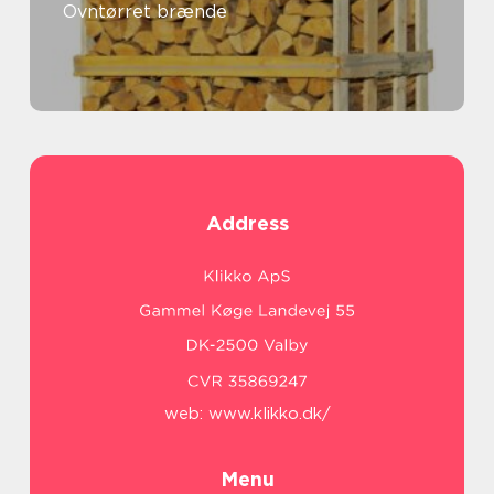
Ovntørret brænde
Address
web:
www.klikko.dk/
Menu