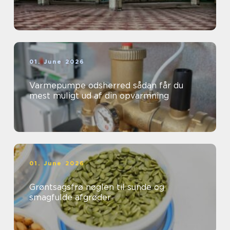
01. June 2026
Varmepumpe odsherred sådan får du
mest muligt ud af din opvarmning
01. June 2026
Grøntsagsfrø nøglen til sunde og
smagfulde afgrøder