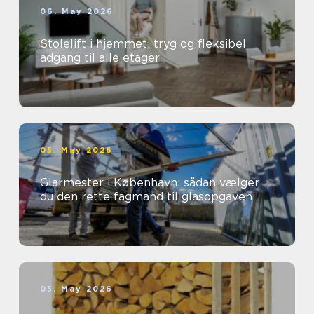
06. May 2026
Stolelift i hjemmet: tryg og fleksibel
adgang til alle etager
05. May 2026
Glarmester i København: sådan vælger
du den rette fagmand til glasopgaven
05. May 2026