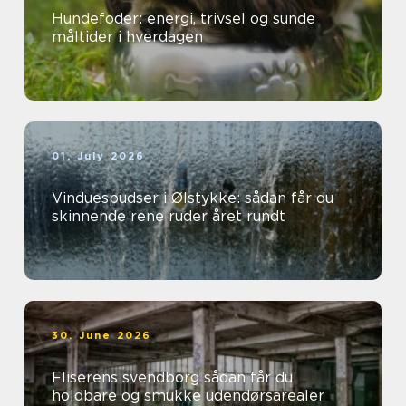
Hundefoder: energi, trivsel og sunde
måltider i hverdagen
01. July 2026
Vinduespudser i Ølstykke: sådan får du
skinnende rene ruder året rundt
30. June 2026
Fliserens svendborg sådan får du
holdbare og smukke udendørsarealer