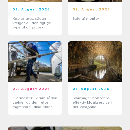
03. August 2026
02. August 2026
Køb af grus: sådan
Salg af mønter
vælger du den rigtige
type til dit projekt
02. August 2026
01. August 2026
Glarmester i virum sådan
Slamsuger holstebro
vælger du den rette
effektiv kloakservice i
fagmand til dine ruder
det vestjyske