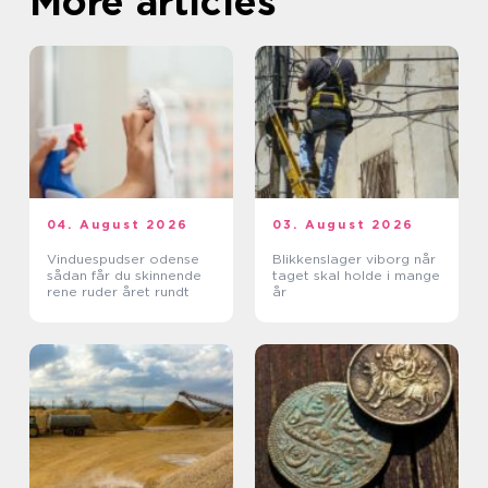
More articles
04. August 2026
03. August 2026
Vinduespudser odense
Blikkenslager viborg når
sådan får du skinnende
taget skal holde i mange
rene ruder året rundt
år