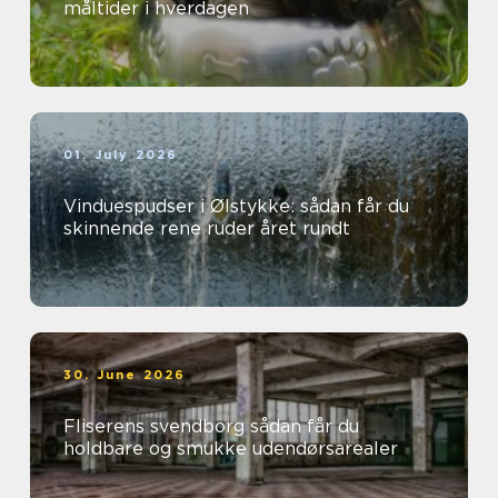
måltider i hverdagen
01. July 2026
Vinduespudser i Ølstykke: sådan får du
skinnende rene ruder året rundt
30. June 2026
Fliserens svendborg sådan får du
holdbare og smukke udendørsarealer