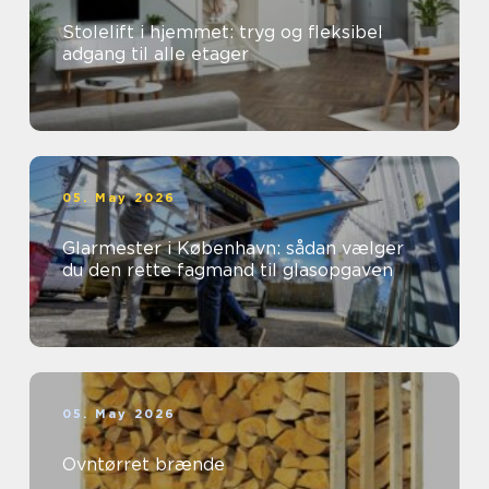
Stolelift i hjemmet: tryg og fleksibel
adgang til alle etager
05. May 2026
Glarmester i København: sådan vælger
du den rette fagmand til glasopgaven
05. May 2026
Ovntørret brænde