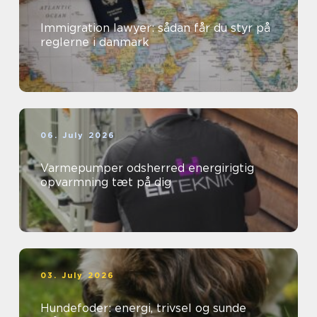
Immigration lawyer: sådan får du styr på
reglerne i danmark
06. July 2026
Varmepumper odsherred energirigtig
opvarmning tæt på dig
03. July 2026
Hundefoder: energi, trivsel og sunde