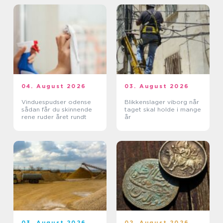
04. August 2026
03. August 2026
Vinduespudser odense
Blikkenslager viborg når
sådan får du skinnende
taget skal holde i mange
rene ruder året rundt
år
03. August 2026
02. August 2026