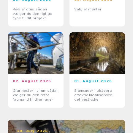
Køb af grus: sådan
Salg af mønter
vælger du den rigtige
type til dit projekt
02. August 2026
01. August 2026
Glarmester i virum sådan
Slamsuger holstebro
vælger du den rette
effektiv kloakservice i
fagmand til dine ruder
det vestjyske
30. July 2026