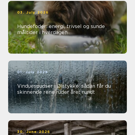
03. July 2026
Hundefoder: energi, trivsel og sunde
måltider i hverdagen
01. July 2026
Vinduespudser i Ølstykke: sådan får du
skinnende rene ruder året rundt
30. June 2026