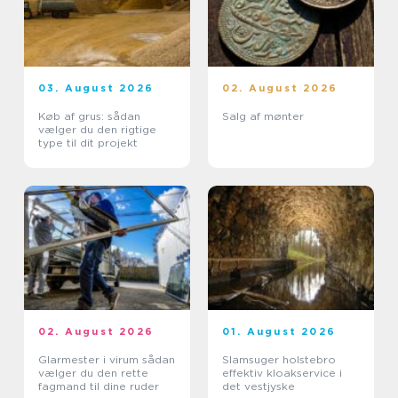
03. August 2026
02. August 2026
Køb af grus: sådan
Salg af mønter
vælger du den rigtige
type til dit projekt
02. August 2026
01. August 2026
Glarmester i virum sådan
Slamsuger holstebro
vælger du den rette
effektiv kloakservice i
fagmand til dine ruder
det vestjyske