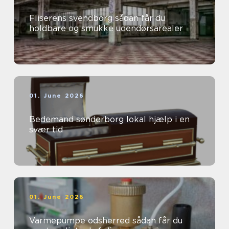
Fliserens svendborg sådan får du
holdbare og smukke udendørsarealer
01. June 2026
Bedemand sønderborg lokal hjælp i en
svær tid
01. June 2026
Varmepumpe odsherred sådan får du