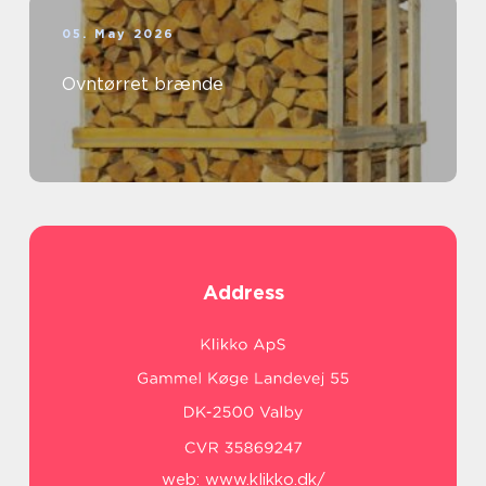
05. May 2026
Ovntørret brænde
Address
web:
www.klikko.dk/