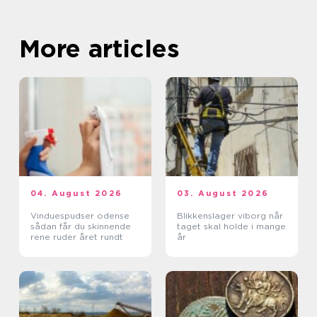
More articles
04. August 2026
03. August 2026
Vinduespudser odense
Blikkenslager viborg når
sådan får du skinnende
taget skal holde i mange
rene ruder året rundt
år