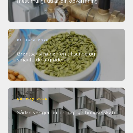
mest muligt ud af din opvarmning
01. June 2026
Grøntsagsfrø nøglen til sunde og
smagfulde afgrøder
08. May 2026
Sådan vælger du det rigtige boligselskab