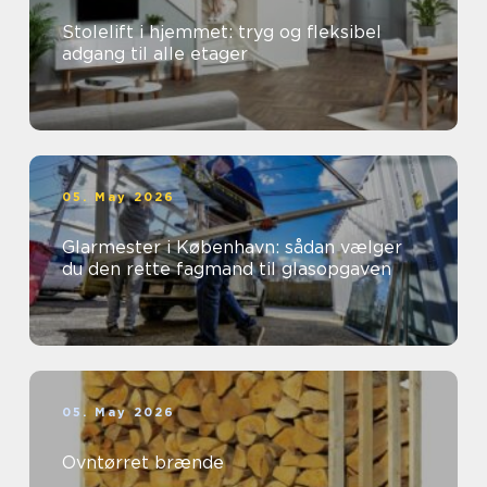
Stolelift i hjemmet: tryg og fleksibel
adgang til alle etager
05. May 2026
Glarmester i København: sådan vælger
du den rette fagmand til glasopgaven
05. May 2026
Ovntørret brænde