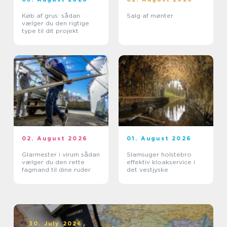
Køb af grus: sådan
Salg af mønter
vælger du den rigtige
type til dit projekt
02. August 2026
01. August 2026
Glarmester i virum sådan
Slamsuger holstebro
vælger du den rette
effektiv kloakservice i
fagmand til dine ruder
det vestjyske
30. July 2026