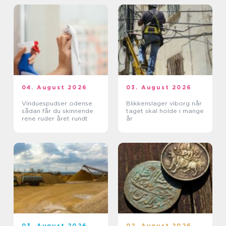
04. August 2026
03. August 2026
Vinduespudser odense
Blikkenslager viborg når
sådan får du skinnende
taget skal holde i mange
rene ruder året rundt
år
03. August 2026
02. August 2026