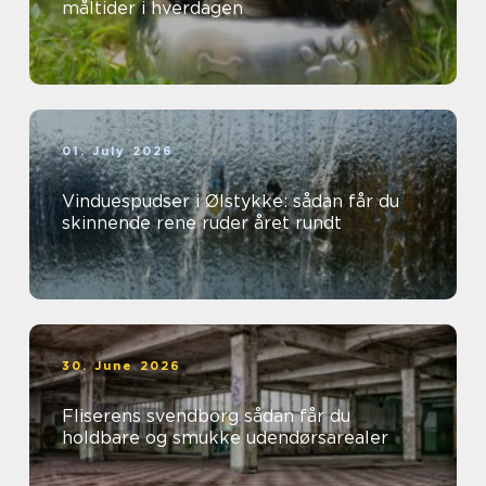
måltider i hverdagen
01. July 2026
Vinduespudser i Ølstykke: sådan får du
skinnende rene ruder året rundt
30. June 2026
Fliserens svendborg sådan får du
holdbare og smukke udendørsarealer