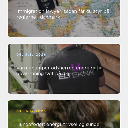
Immigration lawyer: sådan får du styr på
reglerne i danmark
06. July 2026
Varmepumper odsherred energirigtig
opvarmning tæt på dig
03. July 2026
Hundefoder: energi, trivsel og sunde