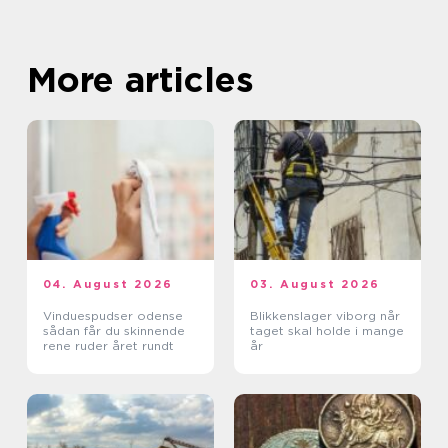
More articles
04. August 2026
03. August 2026
Vinduespudser odense
Blikkenslager viborg når
sådan får du skinnende
taget skal holde i mange
rene ruder året rundt
år