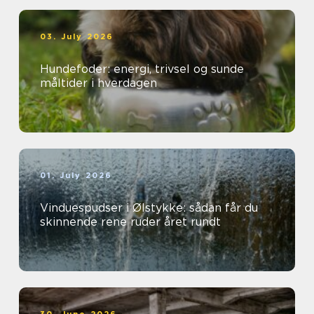
03. July 2026
Hundefoder: energi, trivsel og sunde
måltider i hverdagen
01. July 2026
Vinduespudser i Ølstykke: sådan får du
skinnende rene ruder året rundt
30. June 2026