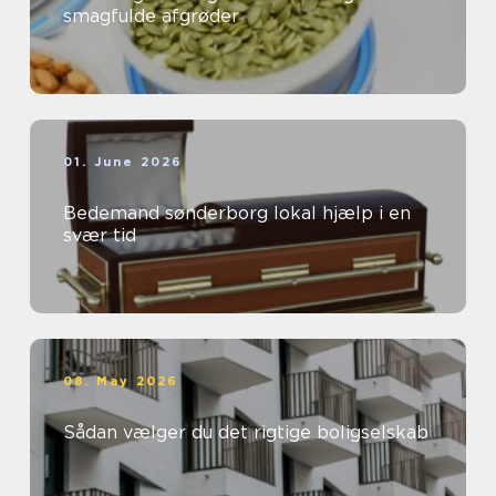
smagfulde afgrøder
01. June 2026
Bedemand sønderborg lokal hjælp i en
svær tid
08. May 2026
Sådan vælger du det rigtige boligselskab