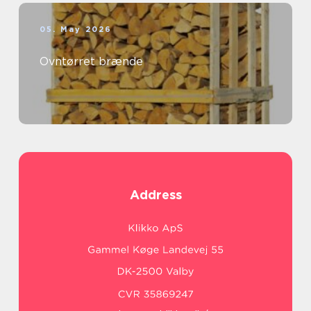
05. May 2026
Ovntørret brænde
Address