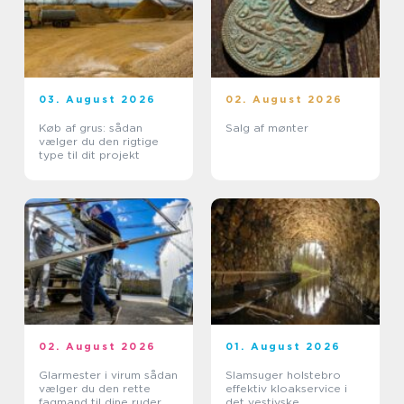
03. August 2026
02. August 2026
Køb af grus: sådan
Salg af mønter
vælger du den rigtige
type til dit projekt
02. August 2026
01. August 2026
Glarmester i virum sådan
Slamsuger holstebro
vælger du den rette
effektiv kloakservice i
fagmand til dine ruder
det vestjyske