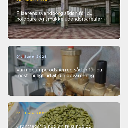
Fliserens svendborg sådan får du
holdbare og smukke udendørsarealer
01. June 2026
Varmepumpe odsherred sådan får du
mest muligt ud af din opvarmning
01. June 2026
Grøntsagsfrø nøglen til sunde og