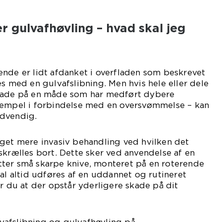
er gulvafhøvling – hvad skal jeg
nde er lidt afdanket i overfladen som beskrevet
es med en gulvafslibning. Men hvis hele eller dele
skade på en måde som har medført dybere
sempel i forbindelse med en oversvømmelse – kan
ødvendig.
oget mere invasiv behandling ved hvilken det
skrælles bort. Dette sker ved anvendelse af en
ter små skarpe knive, monteret på en roterende
kal altid udføres af en uddannet og rutineret
er du at der opstår yderligere skade på dit