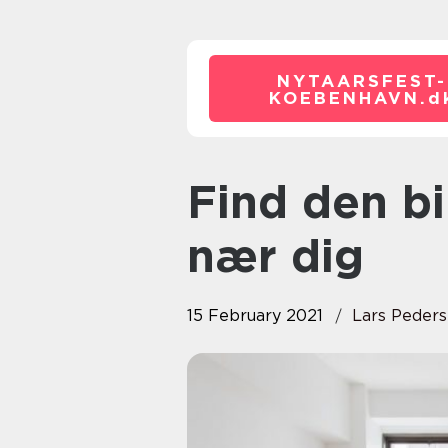
NYTAARSFEST-
KOEBENHAVN.
d
Find den billigste gulvafhøvling
nær dig
15 February 2021
Lars Peder