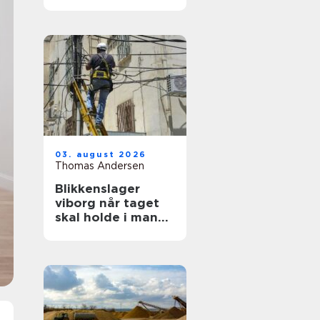
ruder året rundt
03. august 2026
Thomas Andersen
Blikkenslager
viborg når taget
skal holde i mange
år