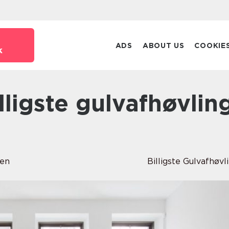
ADS
ABOUT US
COOKIE
k
sen
Billigste Gulvafhøvl