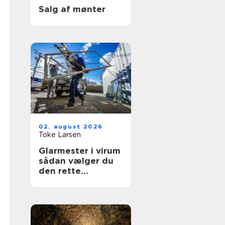
Salg af mønter
02. august 2026
Toke Larsen
Glarmester i virum
sådan vælger du
den rette
fagmand til dine
ruder