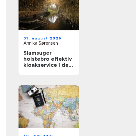
01. august 2026
Annika Sørensen
Slamsuger
holstebro effektiv
kloakservice i det
vestjyske