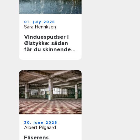
01. july 2026
Sara Henriksen
Vinduespudser i
Ølstykke: sådan
får du skinnende
rene ruder året
rundt
30. june 2026
Albert Pilgaard
Fliserens