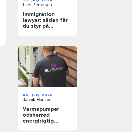
30. july 2026
Lars Pedersen
Immigration
lawyer: sådan får
du styr på
reglerne i danmark
06. july 2026
Jannik Hansen
Varmepumper
odsherred
energirigtig
opvarmning tæt