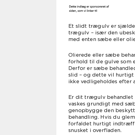
Et slidt trægulv er sjæld
trægulv – især den ubesk
med enten sæbe eller olie
Olierede eller sæbe beha
forhold til de gulve som e
Derfor er sæbe behandled
slid – og dette vil hurtig
ikke vedligeholdes efter 
Er dit trægulv behandle
vaskes grundigt med sæbe
genopbygge den beskytte
behandling. Hvis du glemm
forfaldet hurtigt indtræf
snusket i overfladen.