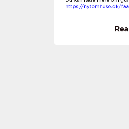
Du kan læse mere om gulv
https://nytomhuse.dk/faa
Rea