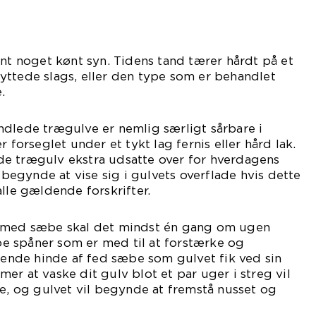
ent noget kønt syn. Tidens tand tærer hårdt på et
yttede slags, eller den type som er behandlet
.
ndlede trægulve er nemlig særligt sårbare i
r forseglet under et tykt lag fernis eller hård lak.
e trægulv ekstra udsatte over for hverdagens
t begynde at vise sig i gulvets overflade hvis dette
alle gældende forskrifter.
t med sæbe skal det mindst én gang om ugen
 spåner som er med til at forstærke og
nde hinde af fed sæbe som gulvet fik ved sin
er at vaske dit gulv blot et par uger i streg vil
fe, og gulvet vil begynde at fremstå nusset og