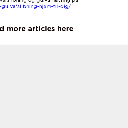
afslibning og gulvafhøvling på
-gulvafslibning-hjem-til-dig/
d more articles here