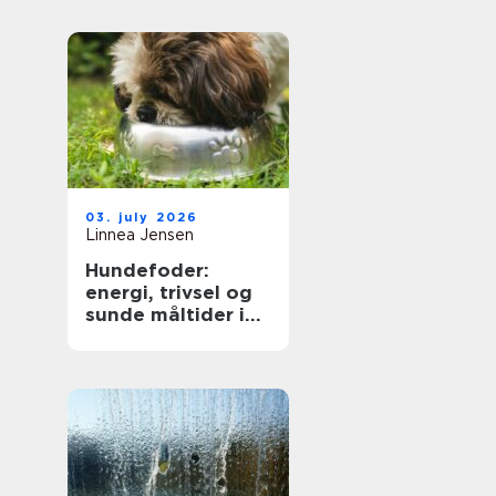
på dig
03. july 2026
Linnea Jensen
Hundefoder:
energi, trivsel og
sunde måltider i
hverdagen