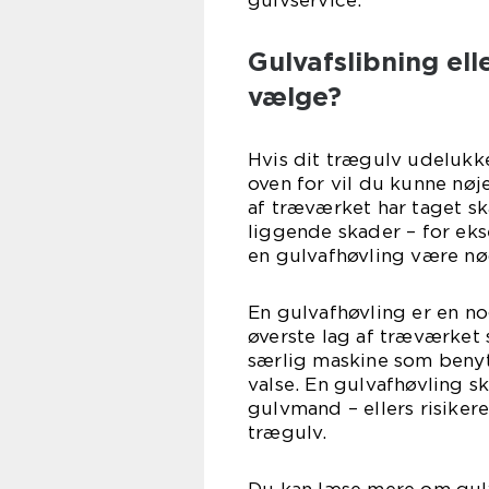
gulvservice.
Gulvafslibning ell
vælge?
Hvis dit trægulv udelukke
oven for vil du kunne nøj
af træværket har taget 
liggende skader – for ek
en gulvafhøvling være n
En gulvafhøvling er en n
øverste lag af træværket 
særlig maskine som benyt
valse. En gulvafhøvling s
gulvmand – ellers risiker
trægulv.