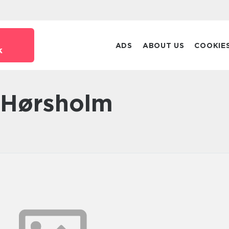
ADS
ABOUT US
COOKIE
k
a Hørsholm