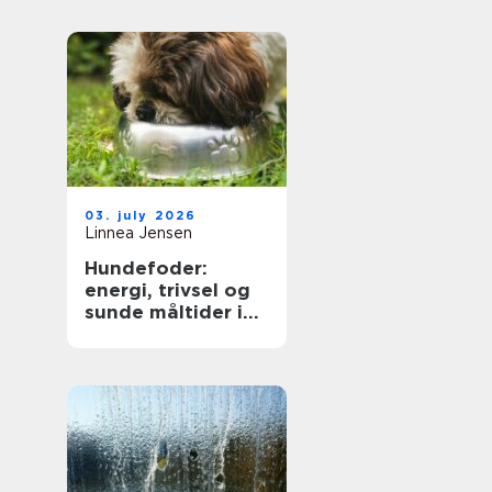
på dig
03. july 2026
Linnea Jensen
Hundefoder:
energi, trivsel og
sunde måltider i
hverdagen