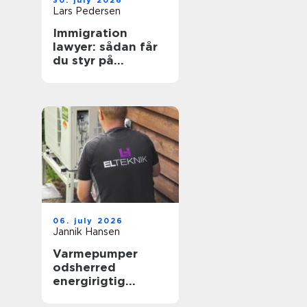
30. july 2026
Lars Pedersen
Immigration
lawyer: sådan får
du styr på
reglerne i danmark
06. july 2026
Jannik Hansen
Varmepumper
odsherred
energirigtig
opvarmning tæt