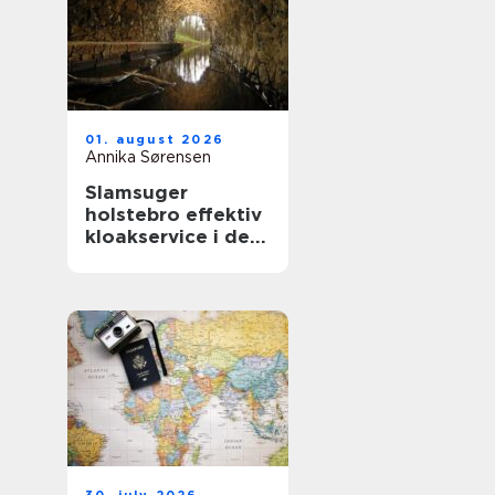
01. august 2026
Annika Sørensen
Slamsuger
holstebro effektiv
kloakservice i det
vestjyske