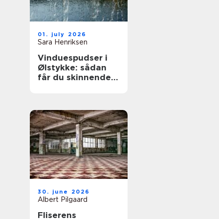
01. july 2026
Sara Henriksen
Vinduespudser i
Ølstykke: sådan
får du skinnende
rene ruder året
rundt
30. june 2026
Albert Pilgaard
Fliserens