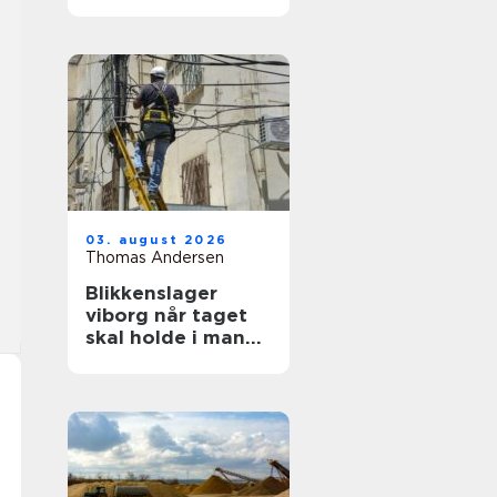
ruder året rundt
03. august 2026
Thomas Andersen
Blikkenslager
viborg når taget
skal holde i mange
år