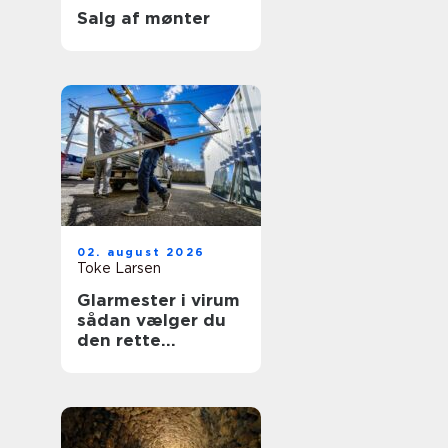
Salg af mønter
02. august 2026
Toke Larsen
Glarmester i virum
sådan vælger du
den rette
fagmand til dine
ruder