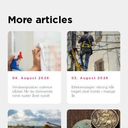
More articles
04. August 2026
03. August 2026
Vinduespudser odense
Blikkenslager viborg når
sådan får du skinnende
taget skal holde i mange
rene ruder året rundt
år