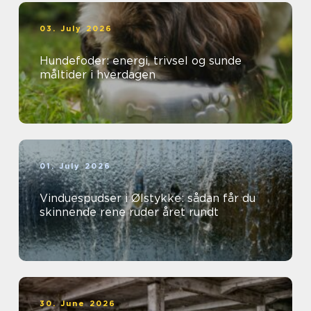
03. July 2026
Hundefoder: energi, trivsel og sunde
måltider i hverdagen
01. July 2026
Vinduespudser i Ølstykke: sådan får du
skinnende rene ruder året rundt
30. June 2026