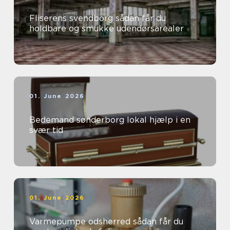
Fliserens svendborg sådan får du
holdbare og smukke udendørsarealer
01. June 2026
Bedemand sønderborg lokal hjælp i en
svær tid
01. June 2026
Varmepumpe odsherred sådan får du