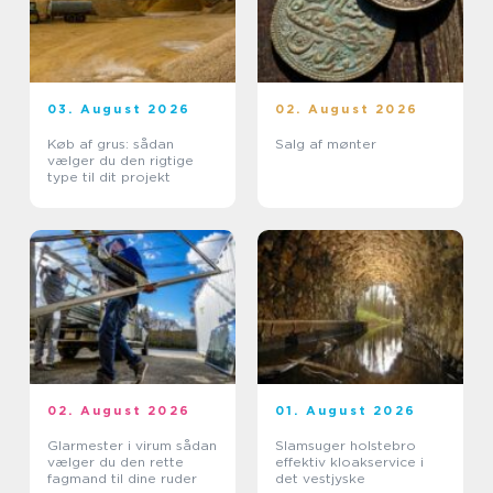
03. August 2026
02. August 2026
Køb af grus: sådan
Salg af mønter
vælger du den rigtige
type til dit projekt
02. August 2026
01. August 2026
Glarmester i virum sådan
Slamsuger holstebro
vælger du den rette
effektiv kloakservice i
fagmand til dine ruder
det vestjyske