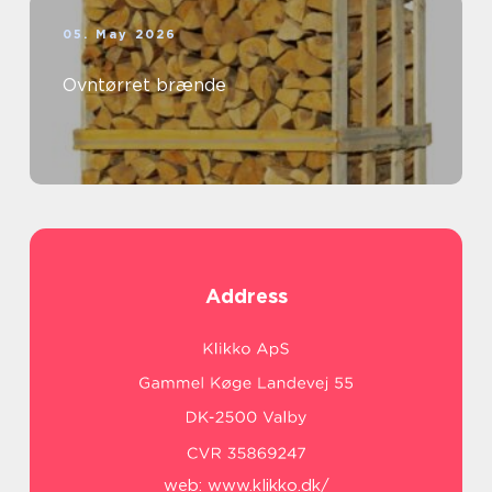
05. May 2026
Ovntørret brænde
Address
web:
www.klikko.dk/