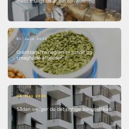
mest muligt ud af din opvarmning
01. June 2026
Grøntsagsfrø nøglen til sunde og
smagfulde afgrøder
08. May 2026
Sådan vælger du det rigtige boligselskab