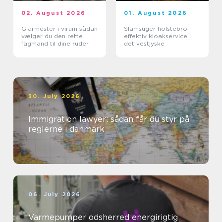
02. August 2026
01. August 2026
Glarmester i virum sådan
Slamsuger holstebro
vælger du den rette
effektiv kloakservice i
fagmand til dine ruder
det vestjyske
30. July 2026
Immigration lawyer: sådan får du styr på
reglerne i danmark
06. July 2026
Varmepumper odsherred energirigtig