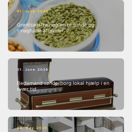
01. June 2026
Grøntsagsfrø nøglen til sunde og
smagfulde afgrøder
01. June 2026
Bedemand sønderborg lokal hjælp i en
svær tid
08. May 2026