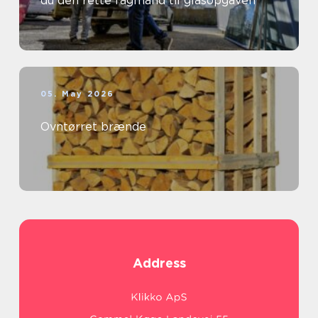
du den rette fagmand til glasopgaven
05. May 2026
Ovntørret brænde
Address