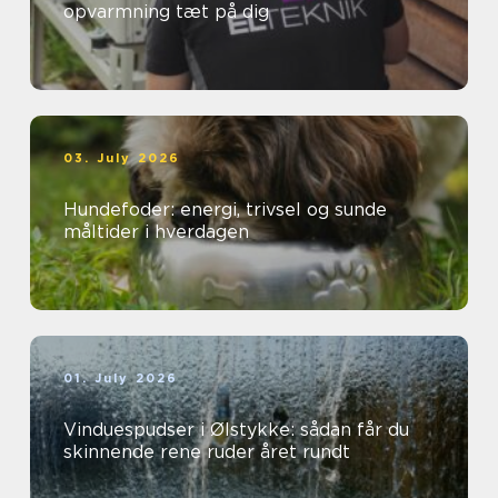
opvarmning tæt på dig
03. July 2026
Hundefoder: energi, trivsel og sunde
måltider i hverdagen
01. July 2026
Vinduespudser i Ølstykke: sådan får du
skinnende rene ruder året rundt