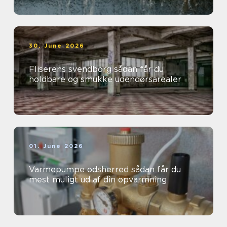
30. June 2026
Fliserens svendborg sådan får du
holdbare og smukke udendørsarealer
01. June 2026
Varmepumpe odsherred sådan får du
mest muligt ud af din opvarmning