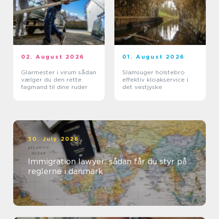
02. August 2026
01. August 2026
Glarmester i virum sådan
Slamsuger holstebro
vælger du den rette
effektiv kloakservice i
fagmand til dine ruder
det vestjyske
30. July 2026
Immigration lawyer: sådan får du styr på
reglerne i danmark