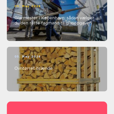
05. May 2026
Glarmester i København: sådan vælger
du den rette fagmand til glasopgaven
05. May 2026
Ovntørret brænde