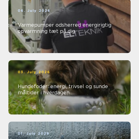
06. July 2026
Varmepumper odsherred energirigtig
opvarmning tæt på dig
03. July 2026
Hundefoder: energi, trivsel og sunde
måltider i hverdagen
01. July 2026