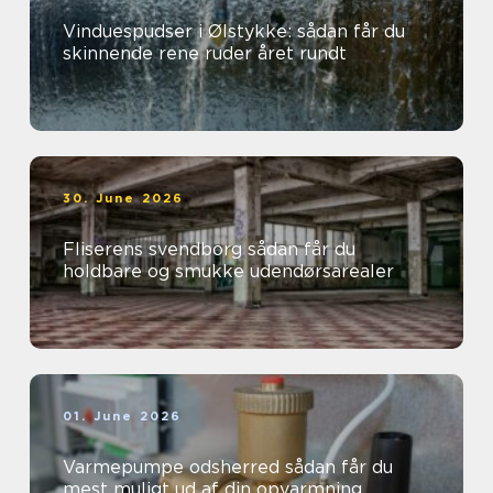
Vinduespudser i Ølstykke: sådan får du
skinnende rene ruder året rundt
30. June 2026
Fliserens svendborg sådan får du
holdbare og smukke udendørsarealer
01. June 2026
Varmepumpe odsherred sådan får du
mest muligt ud af din opvarmning