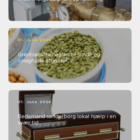
01. June 2026
Grøntsagsfrø nøglen til sunde og
smagfulde afgrøder
01. June 2026
Bedemand sønderborg lokal hjælp i en
svær tid