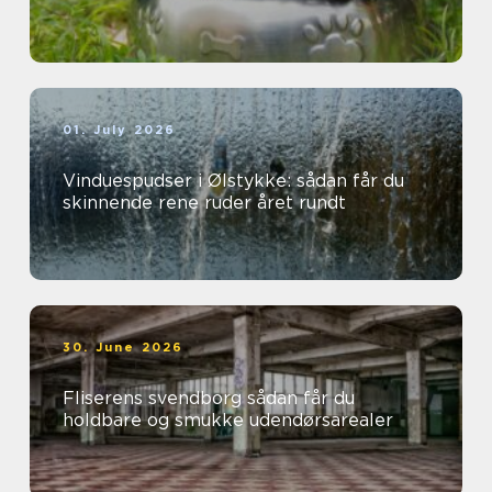
01. July 2026
Vinduespudser i Ølstykke: sådan får du
skinnende rene ruder året rundt
30. June 2026
Fliserens svendborg sådan får du
holdbare og smukke udendørsarealer