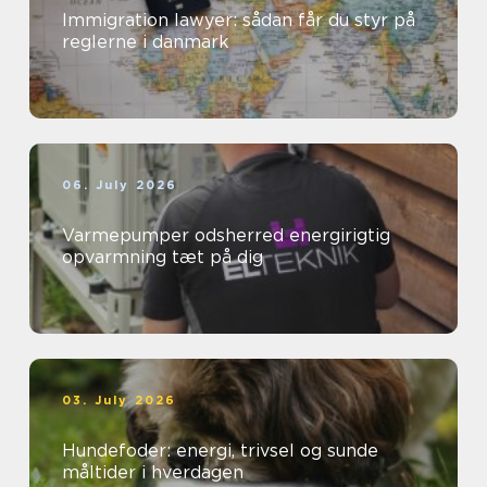
Immigration lawyer: sådan får du styr på
reglerne i danmark
06. July 2026
Varmepumper odsherred energirigtig
opvarmning tæt på dig
03. July 2026
Hundefoder: energi, trivsel og sunde
måltider i hverdagen