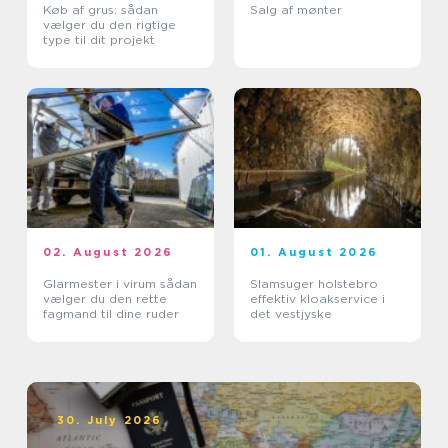
Køb af grus: sådan
Salg af mønter
vælger du den rigtige
type til dit projekt
02. August 2026
01. August 2026
Glarmester i virum sådan
Slamsuger holstebro
vælger du den rette
effektiv kloakservice i
fagmand til dine ruder
det vestjyske
30. July 2026