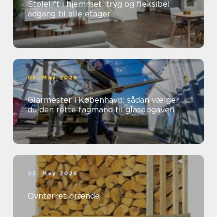
Stolelift i hjemmet: tryg og fleksibel
adgang til alle etager
05. May 2026
Glarmester i København: sådan vælger
du den rette fagmand til glasopgaven
05. May 2026
Ovntørret brænde