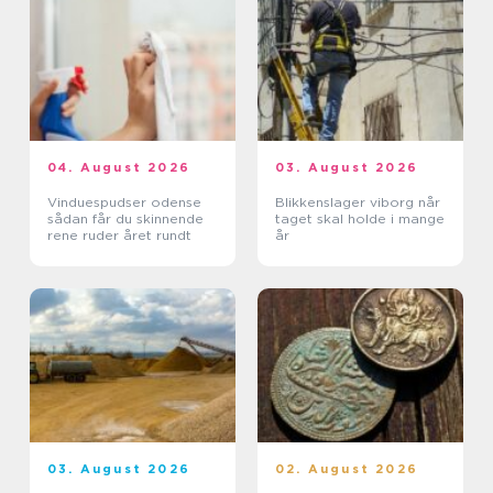
04. August 2026
03. August 2026
Vinduespudser odense
Blikkenslager viborg når
sådan får du skinnende
taget skal holde i mange
rene ruder året rundt
år
03. August 2026
02. August 2026