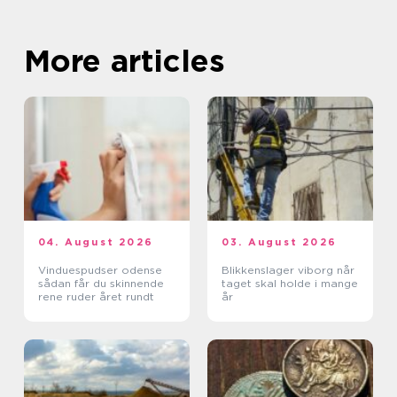
More articles
04. August 2026
03. August 2026
Vinduespudser odense
Blikkenslager viborg når
sådan får du skinnende
taget skal holde i mange
rene ruder året rundt
år