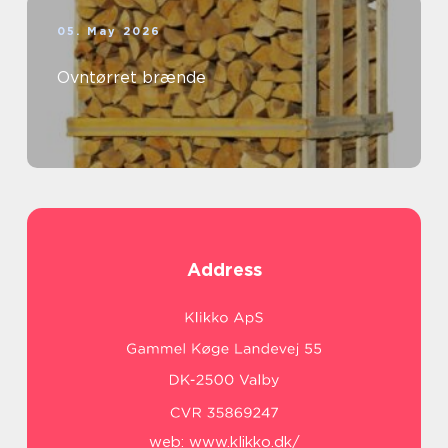
05. May 2026
Ovntørret brænde
Address
web:
www.klikko.dk/