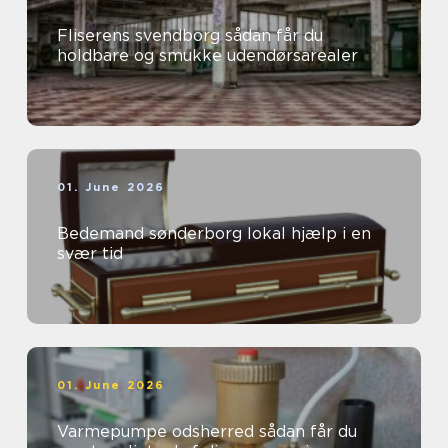
Fliserens svendborg sådan får du
holdbare og smukke udendørsarealer
01. June 2026
Bedemand sønderborg lokal hjælp i en
svær tid
01. June 2026
Varmepumpe odsherred sådan får du