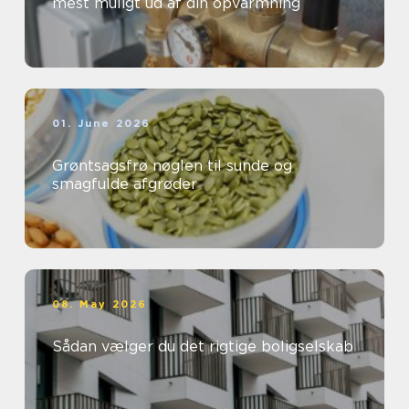
mest muligt ud af din opvarmning
01. June 2026
Grøntsagsfrø nøglen til sunde og
smagfulde afgrøder
08. May 2026
Sådan vælger du det rigtige boligselskab