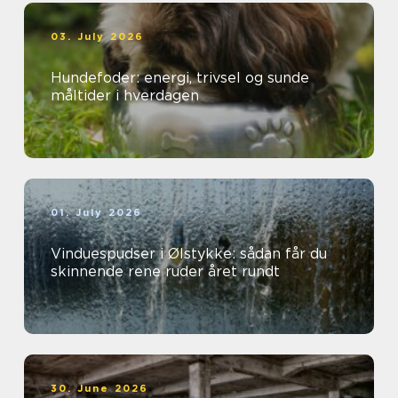
03. July 2026
Hundefoder: energi, trivsel og sunde
måltider i hverdagen
01. July 2026
Vinduespudser i Ølstykke: sådan får du
skinnende rene ruder året rundt
30. June 2026