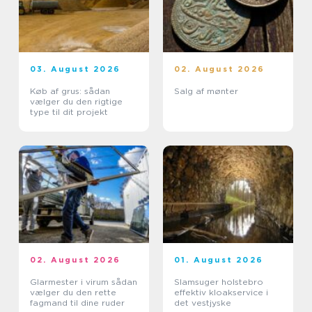
03. August 2026
02. August 2026
Køb af grus: sådan
Salg af mønter
vælger du den rigtige
type til dit projekt
02. August 2026
01. August 2026
Glarmester i virum sådan
Slamsuger holstebro
vælger du den rette
effektiv kloakservice i
fagmand til dine ruder
det vestjyske