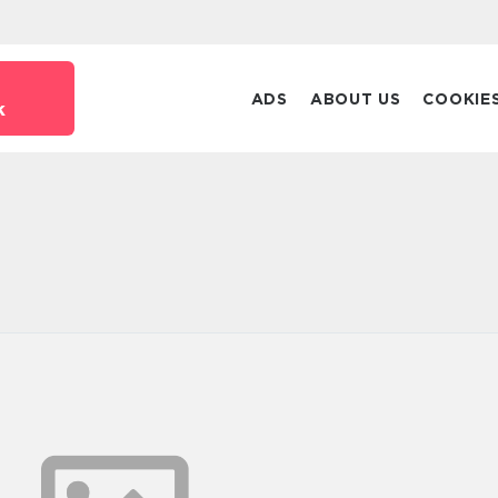
ADS
ABOUT US
COOKIE
k