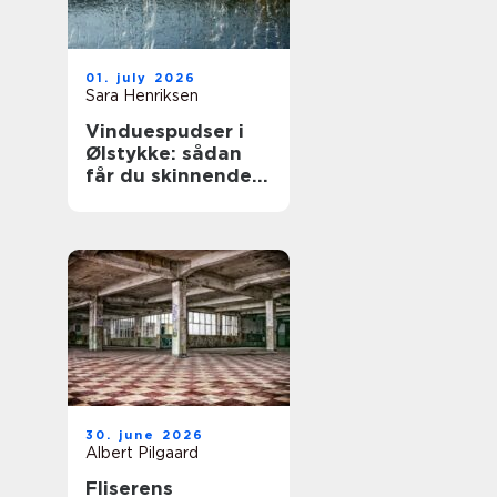
01. july 2026
Sara Henriksen
Vinduespudser i
Ølstykke: sådan
får du skinnende
rene ruder året
rundt
30. june 2026
Albert Pilgaard
Fliserens