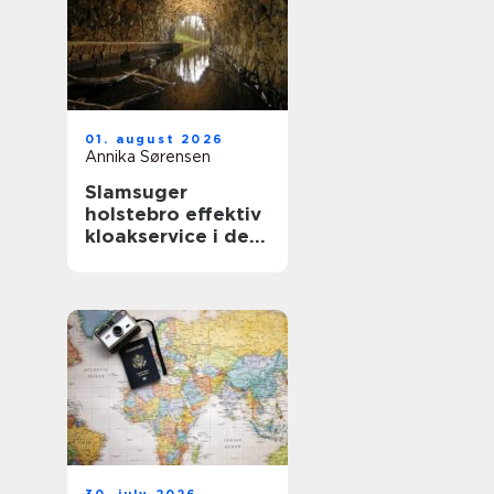
01. august 2026
Annika Sørensen
Slamsuger
holstebro effektiv
kloakservice i det
vestjyske