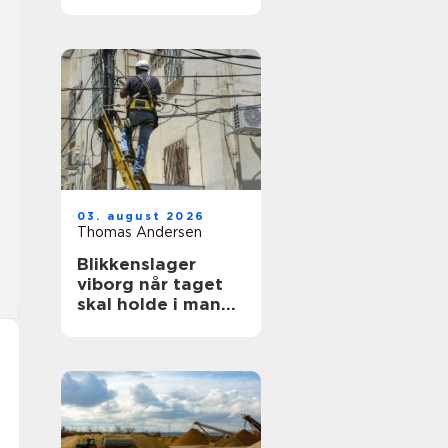
ruder året rundt
03. august 2026
Thomas Andersen
Blikkenslager
viborg når taget
skal holde i mange
år