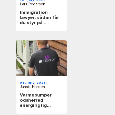
30. july 2026
Lars Pedersen
Immigration
lawyer: sådan får
du styr på
reglerne i danmark
06. july 2026
Jannik Hansen
Varmepumper
odsherred
energirigtig
opvarmning tæt