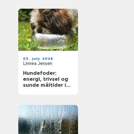
på dig
03. july 2026
Linnea Jensen
Hundefoder:
energi, trivsel og
sunde måltider i
hverdagen