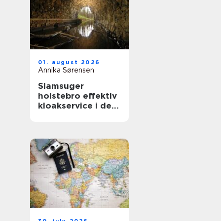
01. august 2026
Annika Sørensen
Slamsuger
holstebro effektiv
kloakservice i det
vestjyske