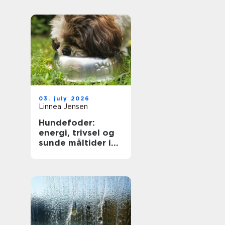
på dig
03. july 2026
Linnea Jensen
Hundefoder:
energi, trivsel og
sunde måltider i
hverdagen