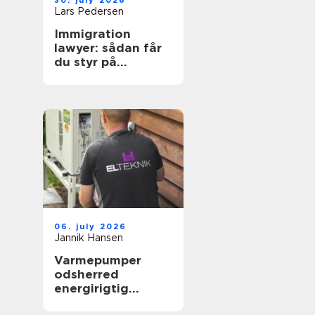
30. july 2026
Lars Pedersen
Immigration
lawyer: sådan får
du styr på
reglerne i danmark
06. july 2026
Jannik Hansen
Varmepumper
odsherred
energirigtig
opvarmning tæt