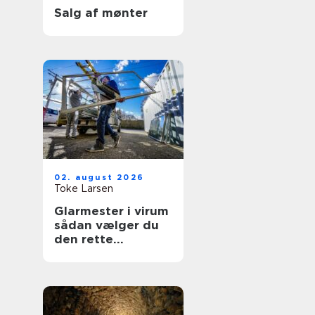
Salg af mønter
02. august 2026
Toke Larsen
Glarmester i virum
sådan vælger du
den rette
fagmand til dine
ruder