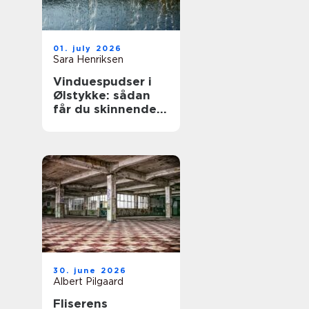
01. july 2026
Sara Henriksen
Vinduespudser i
Ølstykke: sådan
får du skinnende
rene ruder året
rundt
30. june 2026
Albert Pilgaard
Fliserens