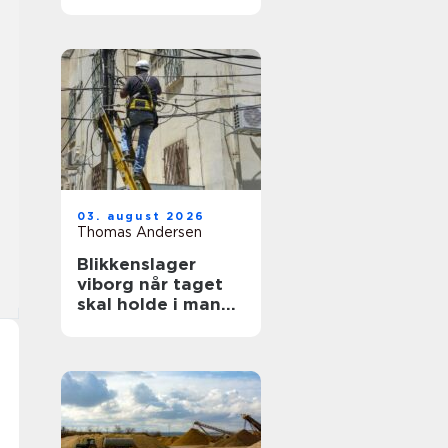
ruder året rundt
03. august 2026
Thomas Andersen
Blikkenslager
viborg når taget
skal holde i mange
år