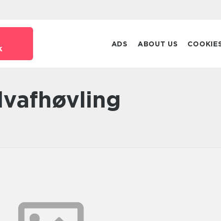
ADS
ABOUT US
COOKIE
k
ulvafhøvling