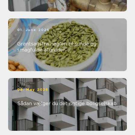
01. June 2026
Grøntsagsfrø nøglen til sunde og
smagfulde afgrøder
08. May 2026
Sådan vælger du det rigtige boligselskab