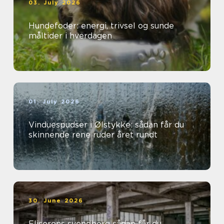
03. July 2026
Hundefoder: energi, trivsel og sunde
måltider i hverdagen
01. July 2026
Vinduespudser i Ølstykke: sådan får du
skinnende rene ruder året rundt
30. June 2026
Fliserens svendborg sådan får du