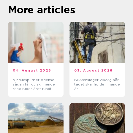
More articles
04. August 2026
03. August 2026
Vinduespudser odense
Blikkenslager viborg når
sådan får du skinnende
taget skal holde i mange
rene ruder året rundt
år