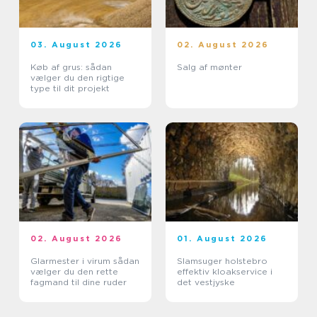
03. August 2026
02. August 2026
Køb af grus: sådan
Salg af mønter
vælger du den rigtige
type til dit projekt
02. August 2026
01. August 2026
Glarmester i virum sådan
Slamsuger holstebro
vælger du den rette
effektiv kloakservice i
fagmand til dine ruder
det vestjyske