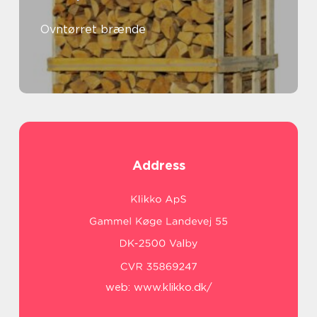
Ovntørret brænde
Address
web:
www.klikko.dk/