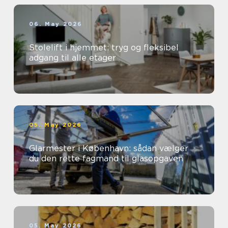
06. May 2026
Stolelift i hjemmet: tryg og fleksibel
adgang til alle etager
05. May 2026
Glarmester i København: sådan vælger
du den rette fagmand til glasopgaven
05. May 2026