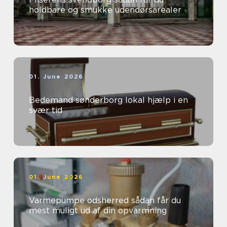
holdbare og smukke udendørsarealer
01. June 2026
Bedemand sønderborg lokal hjælp i en
svær tid
01. June 2026
Varmepumpe odsherred sådan får du
mest muligt ud af din opvarmning