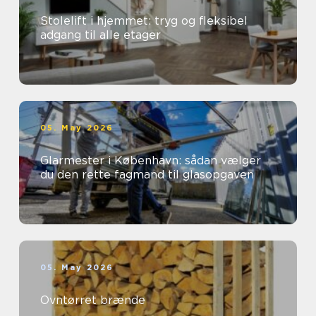
Stolelift i hjemmet: tryg og fleksibel
adgang til alle etager
05. May 2026
Glarmester i København: sådan vælger
du den rette fagmand til glasopgaven
05. May 2026
Ovntørret brænde