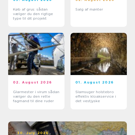
Køb af grus: sådan
Salg af mønter
vælger du den rigtige
type til dit projekt
02. August 2026
01. August 2026
Glarmester i virum sådan
Slamsuger holstebro
vælger du den rette
effektiv kloakservice i
fagmand til dine ruder
det vestjyske
30. July 2026