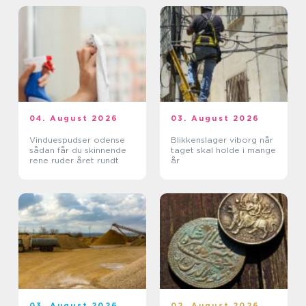
04. August 2026
03. August 2026
Vinduespudser odense
Blikkenslager viborg når
sådan får du skinnende
taget skal holde i mange
rene ruder året rundt
år
03. August 2026
02. August 2026