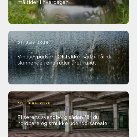
måltider i hverdagen
01. July 2026
Vinduespudser i Ølstykke: sådan får du
skinnende rene ruder året rundt
30. June 2026
Fliserens svendborg sådan får du
holdbare og smukke udendørsarealer