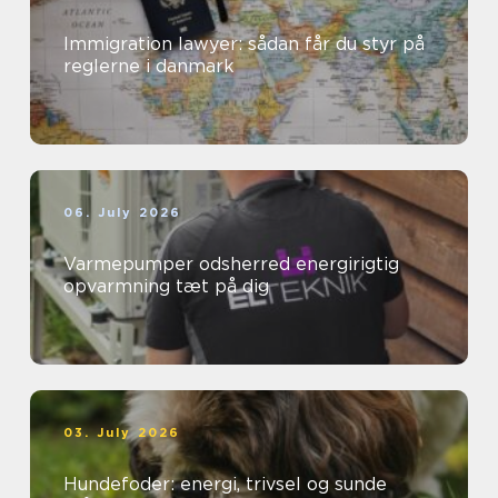
Immigration lawyer: sådan får du styr på
reglerne i danmark
06. July 2026
Varmepumper odsherred energirigtig
opvarmning tæt på dig
03. July 2026
Hundefoder: energi, trivsel og sunde