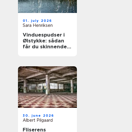
01. july 2026
Sara Henriksen
Vinduespudser i
Ølstykke: sådan
får du skinnende
rene ruder året
rundt
30. june 2026
Albert Pilgaard
Fliserens