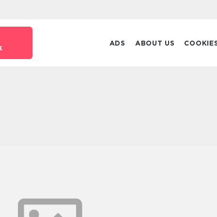
ADS
ABOUT US
COOKIE
k