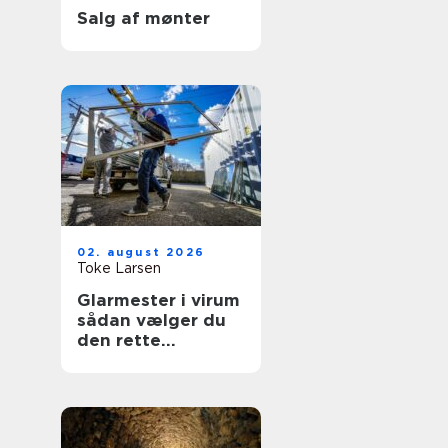
Salg af mønter
02. august 2026
Toke Larsen
Glarmester i virum
sådan vælger du
den rette
fagmand til dine
ruder