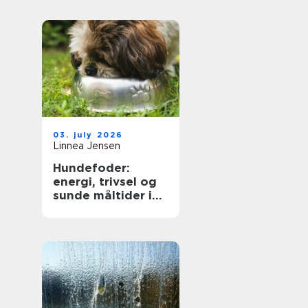
på dig
03. july 2026
Linnea Jensen
Hundefoder:
energi, trivsel og
sunde måltider i
hverdagen