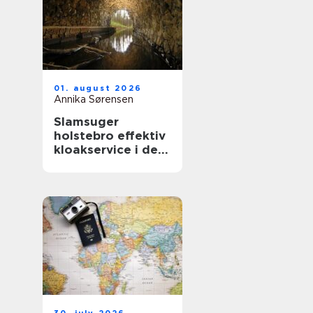
01. august 2026
Annika Sørensen
Slamsuger
holstebro effektiv
kloakservice i det
vestjyske