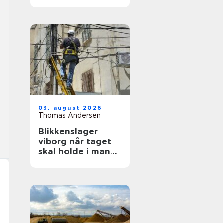
ruder året rundt
03. august 2026
Thomas Andersen
Blikkenslager
viborg når taget
skal holde i mange
år