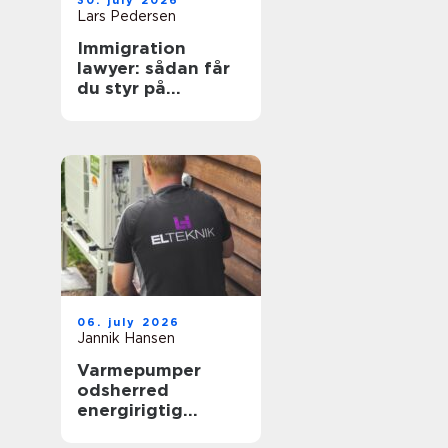
30. july 2026
Lars Pedersen
Immigration
lawyer: sådan får
du styr på
reglerne i danmark
06. july 2026
Jannik Hansen
Varmepumper
odsherred
energirigtig
opvarmning tæt