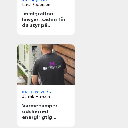
30. july 2026
Lars Pedersen
Immigration
lawyer: sådan får
du styr på
reglerne i danmark
06. july 2026
Jannik Hansen
Varmepumper
odsherred
energirigtig
opvarmning tæt