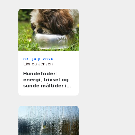
på dig
03. july 2026
Linnea Jensen
Hundefoder:
energi, trivsel og
sunde måltider i
hverdagen