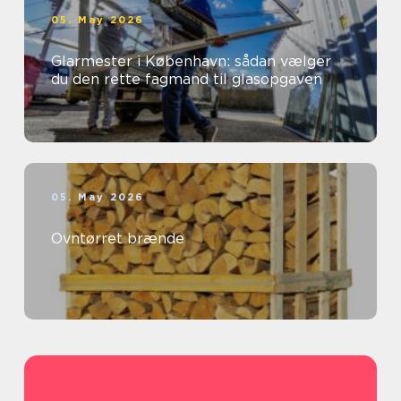
05. May 2026
Glarmester i København: sådan vælger
du den rette fagmand til glasopgaven
05. May 2026
Ovntørret brænde