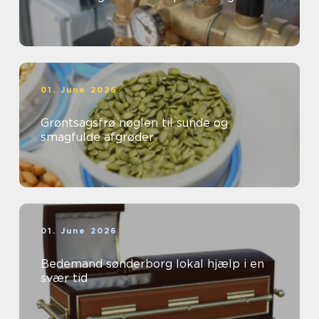
01. June 2026
Grøntsagsfrø nøglen til sunde og
smagfulde afgrøder
01. June 2026
Bedemand sønderborg lokal hjælp i en
svær tid