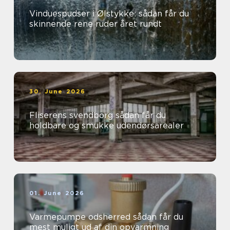
Vinduespudser i Ølstykke: sådan får du
skinnende rene ruder året rundt
30. June 2026
Fliserens svendborg sådan får du
holdbare og smukke udendørsarealer
01. June 2026
Varmepumpe odsherred sådan får du
mest muligt ud af din opvarmning