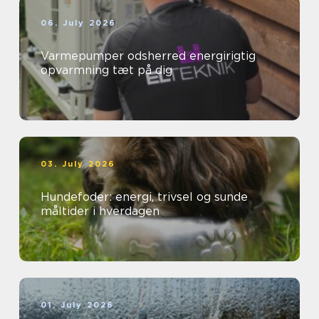
06. July 2026
Varmepumper odsherred energirigtig
opvarmning tæt på dig
03. July 2026
Hundefoder: energi, trivsel og sunde
måltider i hverdagen
01. July 2026