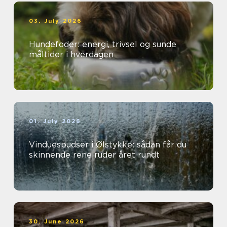
03. July 2026
Hundefoder: energi, trivsel og sunde
måltider i hverdagen
01. July 2026
Vinduespudser i Ølstykke: sådan får du
skinnende rene ruder året rundt
30. June 2026