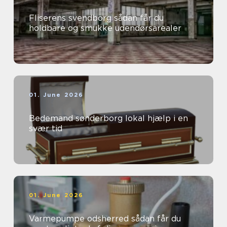
Fliserens svendborg sådan får du
holdbare og smukke udendørsarealer
01. June 2026
Bedemand sønderborg lokal hjælp i en
svær tid
01. June 2026
Varmepumpe odsherred sådan får du