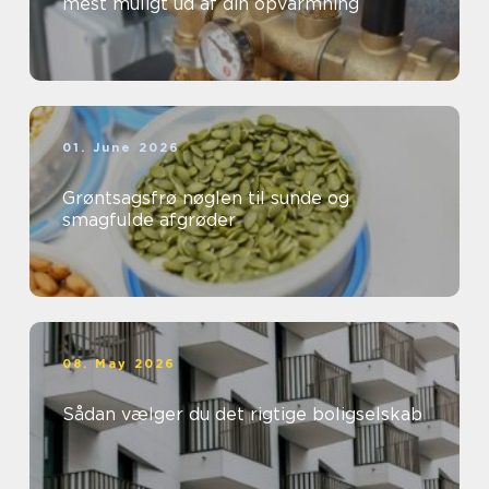
mest muligt ud af din opvarmning
01. June 2026
Grøntsagsfrø nøglen til sunde og
smagfulde afgrøder
08. May 2026
Sådan vælger du det rigtige boligselskab