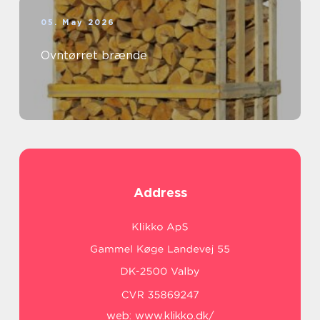
05. May 2026
Ovntørret brænde
Address
web:
www.klikko.dk/