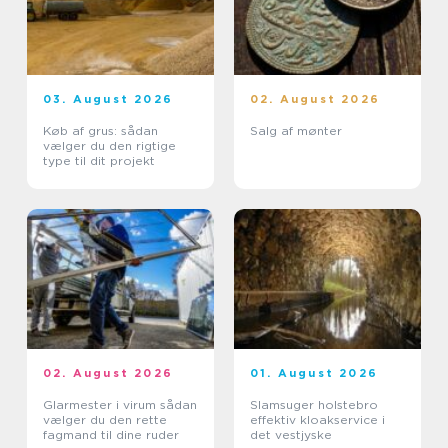
03. August 2026
02. August 2026
Køb af grus: sådan
Salg af mønter
vælger du den rigtige
type til dit projekt
02. August 2026
01. August 2026
Glarmester i virum sådan
Slamsuger holstebro
vælger du den rette
effektiv kloakservice i
fagmand til dine ruder
det vestjyske