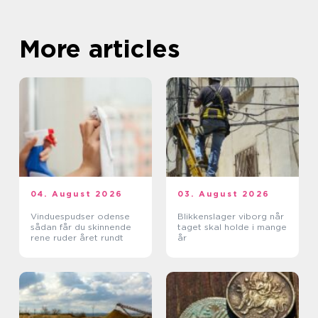
More articles
04. August 2026
03. August 2026
Vinduespudser odense
Blikkenslager viborg når
sådan får du skinnende
taget skal holde i mange
rene ruder året rundt
år