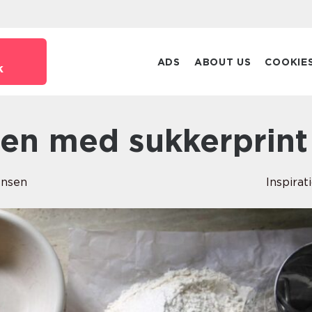
ADS
ABOUT US
COOKIE
k
ien med sukkerprint
ensen
Inspirat