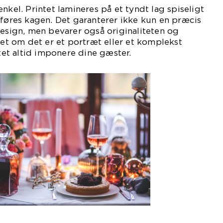
nkel. Printet lamineres på et tyndt lag spiseligt
åføres kagen. Det garanterer ikke kun en præcis
design, men bevarer også originaliteten og
nset om det er et portræt eller et komplekst
atet altid imponere dine gæster.