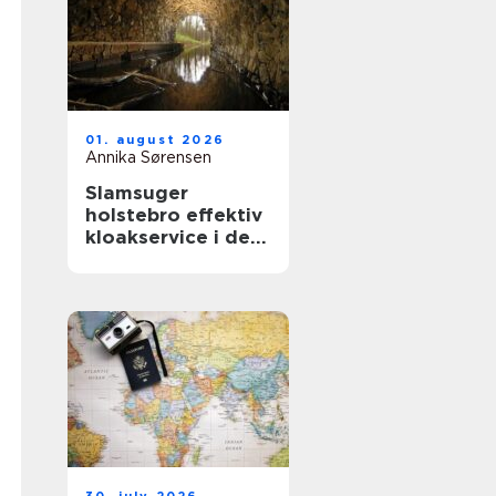
01. august 2026
Annika Sørensen
Slamsuger
holstebro effektiv
kloakservice i det
vestjyske