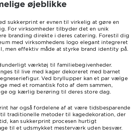
elige øjeblikke
ed sukkerprint er evnen til virkelig at gøre en
. For virksomheder tilbyder det en unik
re branding direkte i deres catering. Forestil dig
ilæum med virksomhedens logo elegant integreret
il, men effektiv måde at styrke brand identity på.
dunderligt værktøj til familiebegivenheder.
nges til live med kager dekoreret med barnet
 tegneseriefigur. Ved bryllupper kan et par vælge
age med et romantisk foto af dem sammen,
lige og kærlig berøring til deres store dag.
int har også fordelene af at være tidsbesparende
il traditionelle metoder til kagedekoration, der
id, kan sukkerprint procesen hurtigt
age til et udsmykket mesterværk uden besvær.