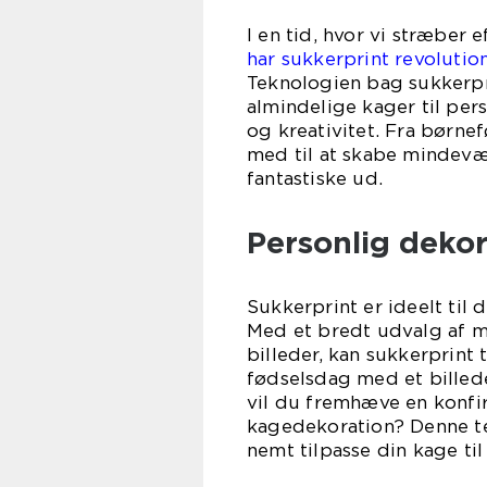
I en tid, hvor vi stræber 
har sukkerprint revolutio
Teknologien bag sukkerpr
almindelige kager til pers
og kreativitet. Fra børne
med til at skabe mindevæ
fantastiske ud.
Personlig deko
Sukkerprint er ideelt til 
Med et bredt udvalg af m
billeder, kan sukkerprint t
fødselsdag med et billede
vil du fremhæve en konfi
kagedekoration? Denne te
nemt tilpasse din kage til