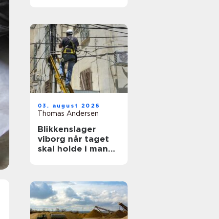
ruder året rundt
03. august 2026
Thomas Andersen
Blikkenslager
viborg når taget
skal holde i mange
år