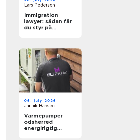
30. july 2026
Lars Pedersen
Immigration
lawyer: sådan får
du styr på
reglerne i danmark
06. july 2026
Jannik Hansen
Varmepumper
odsherred
energirigtig
opvarmning tæt