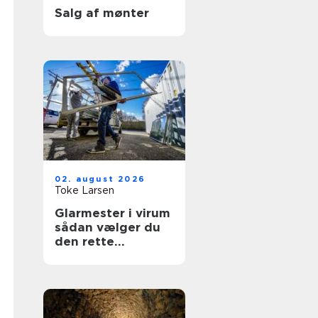
Salg af mønter
02. august 2026
Toke Larsen
Glarmester i virum
sådan vælger du
den rette
fagmand til dine
ruder