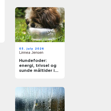
på dig
03. july 2026
Linnea Jensen
Hundefoder:
energi, trivsel og
sunde måltider i
hverdagen