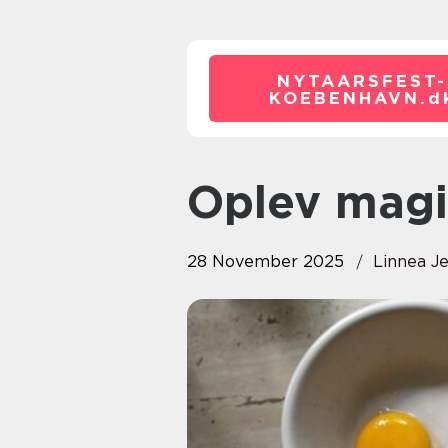
NYTAARSFEST-
KOEBENHAVN.
d
Oplev mag
28 November 2025
Linnea J