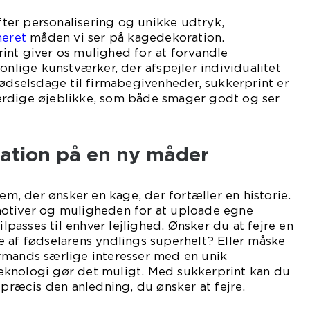
efter personalisering og unikke udtryk,
neret
måden vi ser på kagedekoration.
int giver os mulighed for at forvandle
onlige kunstværker, der afspejler individualitet
fødselsdage til firmabegivenheder, sukkerprint er
rdige øjeblikke, som både smager godt og ser
ration på en ny måder
dem, der ønsker en kage, der fortæller en historie.
otiver og muligheden for at uploade egne
ilpasses til enhver lejlighed. Ønsker du at fejre en
 af fødselarens yndlings superhelt? Eller måske
rmands særlige interesser med en unik
knologi gør det muligt. Med sukkerprint kan du
 præcis den anledning, du ønsker at fejre.