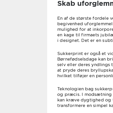
Skab uforglemm
En af de største fordele v
begivenhed uforglemmelig
mulighed for at inkorpore
en kage til firmaets jub
i designet. Det er en subt
Sukkerprint er også et vi
Børnefødselsdage kan bri
selv eller deres yndlings
at pryde deres bryllupsk
hvilket tilføjer en person
Teknologien bag sukkerpr
og præcis. I modsætning t
kan kræve dygtighed og t
transformere en simpel k