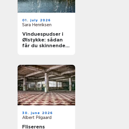
01. july 2026
Sara Henriksen
Vinduespudser i
Ølstykke: sådan
får du skinnende
rene ruder året
rundt
30. june 2026
Albert Pilgaard
Fliserens