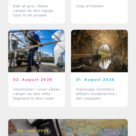
Køb af grus: sådan
Salg af mønter
vælger du den rigtige
type til dit projekt
02. August 2026
01. August 2026
Glarmester i virum sådan
Slamsuger holstebro
vælger du den rette
effektiv kloakservice i
fagmand til dine ruder
det vestjyske
30. July 2026