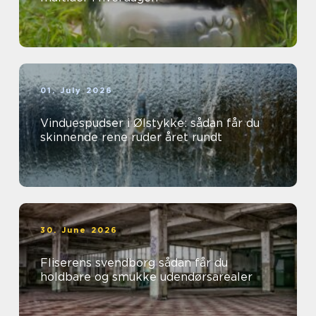
01. July 2026
Vinduespudser i Ølstykke: sådan får du
skinnende rene ruder året rundt
30. June 2026
Fliserens svendborg sådan får du
holdbare og smukke udendørsarealer