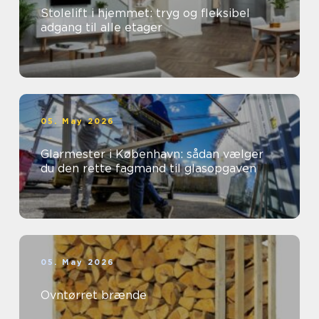
Stolelift i hjemmet: tryg og fleksibel
adgang til alle etager
05. May 2026
Glarmester i København: sådan vælger
du den rette fagmand til glasopgaven
05. May 2026
Ovntørret brænde