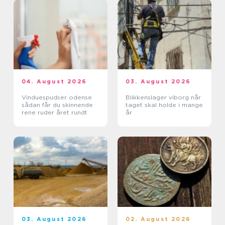
04. August 2026
03. August 2026
Vinduespudser odense
Blikkenslager viborg når
sådan får du skinnende
taget skal holde i mange
rene ruder året rundt
år
03. August 2026
02. August 2026