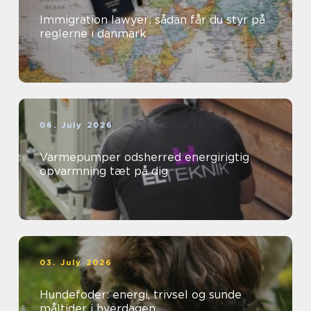
Immigration lawyer: sådan får du styr på
reglerne i danmark
06. July 2026
Varmepumper odsherred energirigtig
opvarmning tæt på dig
03. July 2026
Hundefoder: energi, trivsel og sunde
måltider i hverdagen