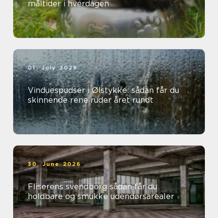
måltider i hverdagen
01. July 2026
Vinduespudser i Ølstykke: sådan får du
skinnende rene ruder året rundt
30. June 2026
Fliserens svendborg sådan får du
holdbare og smukke udendørsarealer