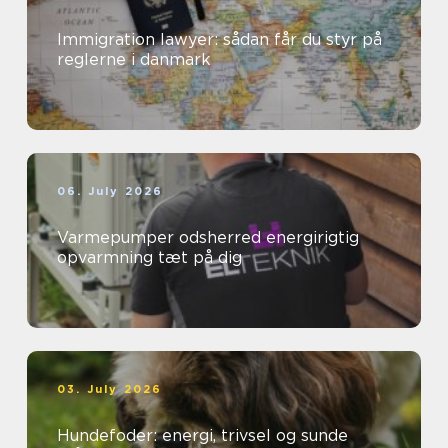
Immigration lawyer: sådan får du styr på
reglerne i danmark
06. July 2026
Varmepumper odsherred energirigtig
opvarmning tæt på dig
03. July 2026
Hundefoder: energi, trivsel og sunde