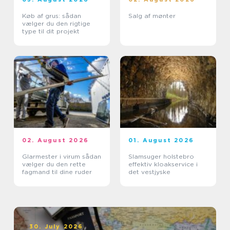
Køb af grus: sådan
Salg af mønter
vælger du den rigtige
type til dit projekt
02. August 2026
01. August 2026
Glarmester i virum sådan
Slamsuger holstebro
vælger du den rette
effektiv kloakservice i
fagmand til dine ruder
det vestjyske
30. July 2026