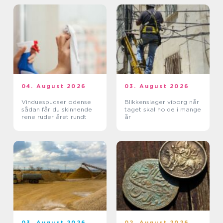
04. August 2026
03. August 2026
Vinduespudser odense
Blikkenslager viborg når
sådan får du skinnende
taget skal holde i mange
rene ruder året rundt
år
03. August 2026
02. August 2026