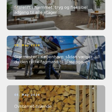
Stolelift i hjemmet: tryg og fleksibel
adgang til alle etager
05. May 2026
Glarmester i København: sådan vælger
du den rette fagmand til glasopgaven
05. May 2026
Ovntørret brænde