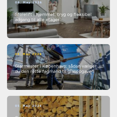
06. May 2026
Stolelift i hjemmet: tryg og fleksibel
adgang til alle etager
05. May 2026
Glarmester i København: sådan vælger
du den rette fagmand til glasopgaven
05. May 2026