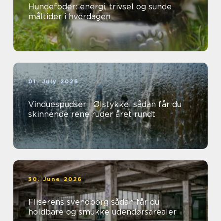
Hundefoder: energi, trivsel og sunde
måltider i hverdagen
01. July 2026
Vinduespudser i Ølstykke: sådan får du
skinnende rene ruder året rundt
30. June 2026
Fliserens svendborg sådan får du
holdbare og smukke udendørsarealer