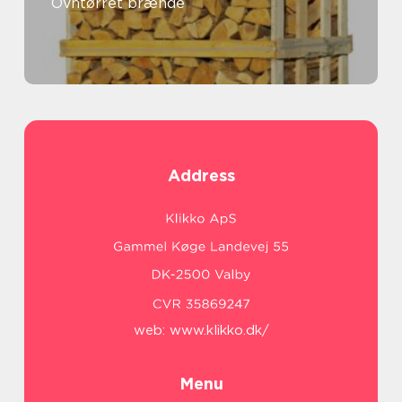
Ovntørret brænde
Address
web:
www.klikko.dk/
Menu