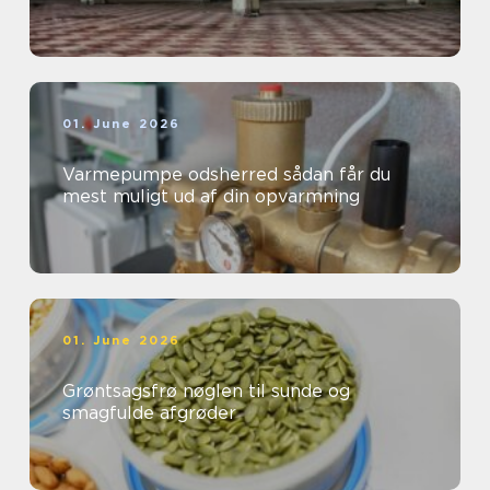
01. June 2026
Varmepumpe odsherred sådan får du
mest muligt ud af din opvarmning
01. June 2026
Grøntsagsfrø nøglen til sunde og
smagfulde afgrøder