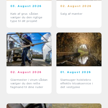
03. August 2026
02. August 2026
Køb af grus: sådan
Salg af mønter
vælger du den rigtige
type til dit projekt
02. August 2026
01. August 2026
Glarmester i virum sådan
Slamsuger holstebro
vælger du den rette
effektiv kloakservice i
fagmand til dine ruder
det vestjyske