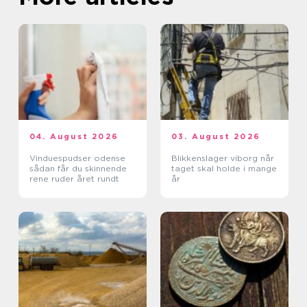
04. August 2026
03. August 2026
Vinduespudser odense
Blikkenslager viborg når
sådan får du skinnende
taget skal holde i mange
rene ruder året rundt
år