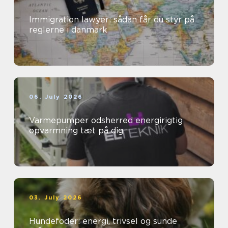
Immigration lawyer: sådan får du styr på
reglerne i danmark
06. July 2026
Varmepumper odsherred energirigtig
opvarmning tæt på dig
03. July 2026
Hundefoder: energi, trivsel og sunde