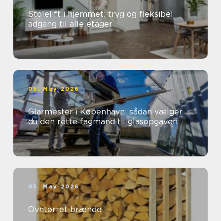
Stolelift i hjemmet: tryg og fleksibel
adgang til alle etager
05. May 2026
Glarmester i København: sådan vælger
du den rette fagmand til glasopgaven
05. May 2026
Ovntørret brænde