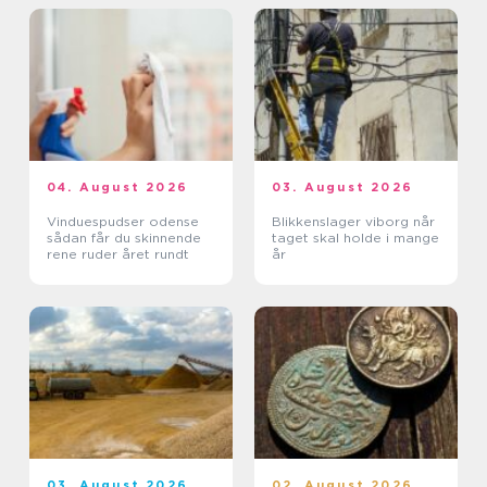
04. August 2026
03. August 2026
Vinduespudser odense
Blikkenslager viborg når
sådan får du skinnende
taget skal holde i mange
rene ruder året rundt
år
03. August 2026
02. August 2026