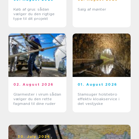
Køb af grus: sådan
Salg af mønter
vælger du den rigtige
type til dit projekt
02. August 2026
01. August 2026
Glarmester i virum sådan
Slamsuger holstebro
vælger du den rette
effektiv kloakservice i
fagmand til dine ruder
det vestjyske
30. July 2026