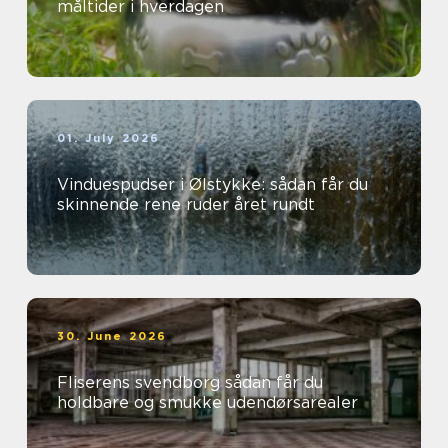
måltider i hverdagen
01. July 2026
Vinduespudser i Ølstykke: sådan får du
skinnende rene ruder året rundt
30. June 2026
Fliserens svendborg sådan får du
holdbare og smukke udendørsarealer