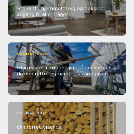
Stolelift i hjemmet: tryg og fleksibel
adgang til alle etager
05. May 2026
Glarmester i København: sådan vælger
du den rette fagmand til glasopgaven
05. May 2026
Ovntørret brænde