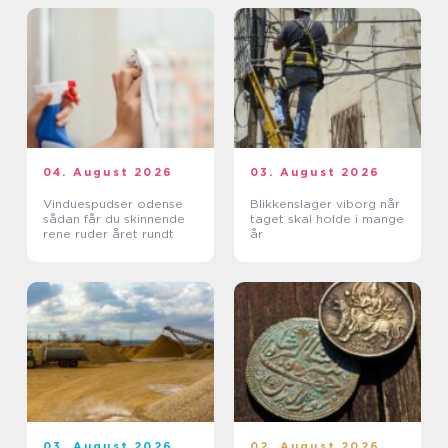
04. August 2026
03. August 2026
Vinduespudser odense
Blikkenslager viborg når
sådan får du skinnende
taget skal holde i mange
rene ruder året rundt
år
03. August 2026
02. August 2026