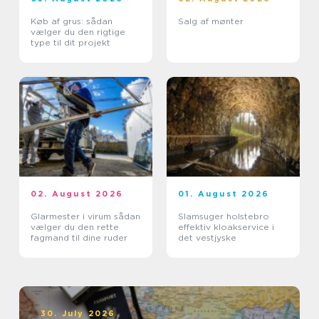
Køb af grus: sådan
Salg af mønter
vælger du den rigtige
type til dit projekt
02. August 2026
01. August 2026
Glarmester i virum sådan
Slamsuger holstebro
vælger du den rette
effektiv kloakservice i
fagmand til dine ruder
det vestjyske
30. July 2026