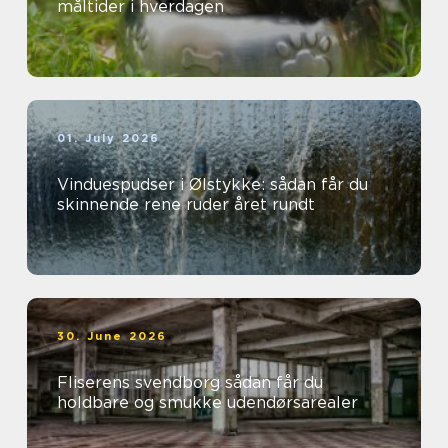
måltider i hverdagen
01. July 2026
Vinduespudser i Ølstykke: sådan får du
skinnende rene ruder året rundt
30. June 2026
Fliserens svendborg sådan får du
holdbare og smukke udendørsarealer