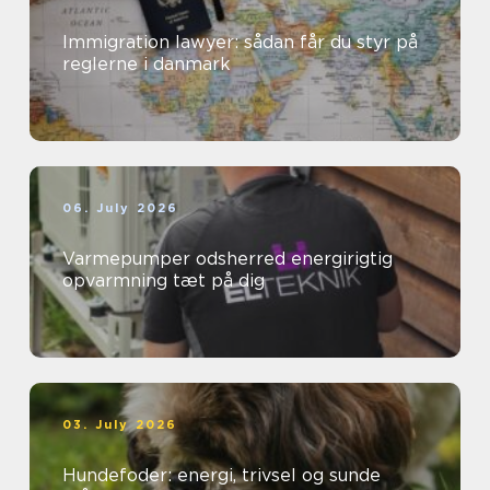
Immigration lawyer: sådan får du styr på
reglerne i danmark
06. July 2026
Varmepumper odsherred energirigtig
opvarmning tæt på dig
03. July 2026
Hundefoder: energi, trivsel og sunde