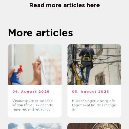
Read more articles here
More articles
04. August 2026
03. August 2026
Vinduespudser odense
Blikkenslager viborg når
sådan får du skinnende
taget skal holde i mange
rene ruder året rundt
år