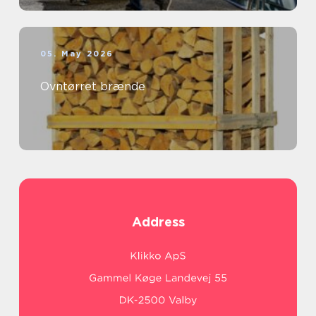
05. May 2026
Ovntørret brænde
Address