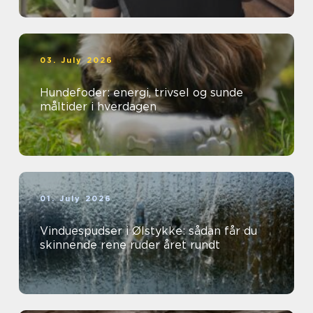
03. July 2026
Hundefoder: energi, trivsel og sunde
måltider i hverdagen
01. July 2026
Vinduespudser i Ølstykke: sådan får du
skinnende rene ruder året rundt