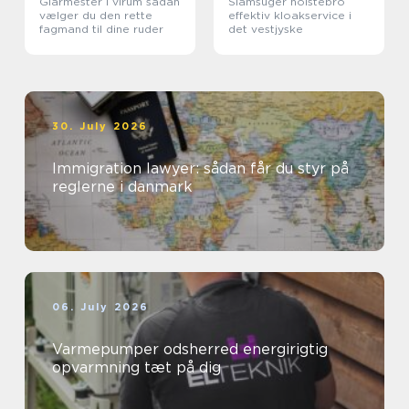
Glarmester i virum sådan
Slamsuger holstebro
vælger du den rette
effektiv kloakservice i
fagmand til dine ruder
det vestjyske
30. July 2026
Immigration lawyer: sådan får du styr på
reglerne i danmark
06. July 2026
Varmepumper odsherred energirigtig
opvarmning tæt på dig