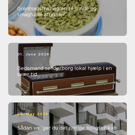
Grøntsagsfrø nøglen til sunde og
smagfulde afgrøder
01. June 2026
Bedemand sønderborg lokal hjælp i en
svær tid
08. May 2026
Sådan vælger du det rigtige boligselskab