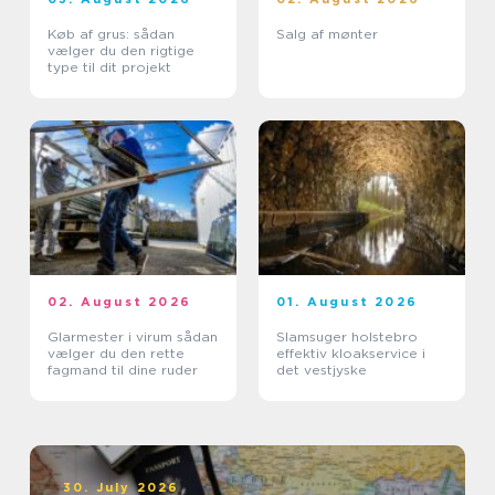
Køb af grus: sådan
Salg af mønter
vælger du den rigtige
type til dit projekt
02. August 2026
01. August 2026
Glarmester i virum sådan
Slamsuger holstebro
vælger du den rette
effektiv kloakservice i
fagmand til dine ruder
det vestjyske
30. July 2026