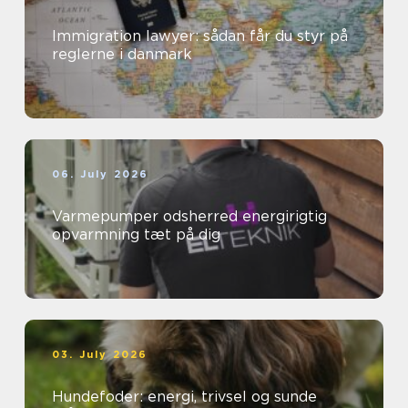
Immigration lawyer: sådan får du styr på
reglerne i danmark
06. July 2026
Varmepumper odsherred energirigtig
opvarmning tæt på dig
03. July 2026
Hundefoder: energi, trivsel og sunde