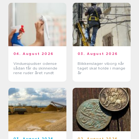
04. August 2026
03. August 2026
Vinduespudser odense
Blikkenslager viborg når
sådan får du skinnende
taget skal holde i mange
rene ruder året rundt
år
03. August 2026
02. August 2026