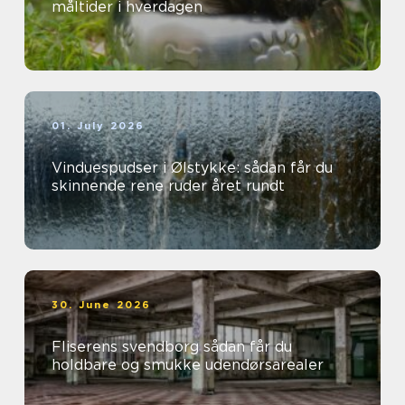
måltider i hverdagen
01. July 2026
Vinduespudser i Ølstykke: sådan får du
skinnende rene ruder året rundt
30. June 2026
Fliserens svendborg sådan får du
holdbare og smukke udendørsarealer