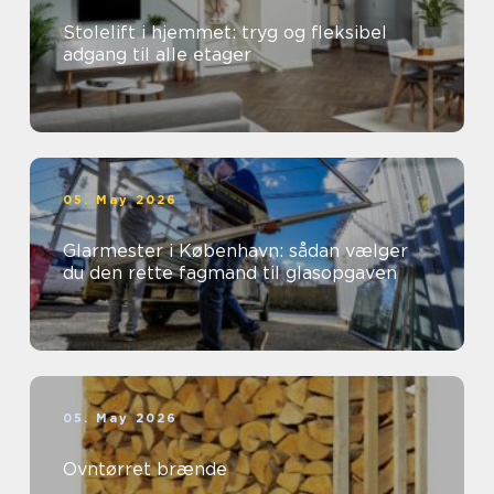
Stolelift i hjemmet: tryg og fleksibel
adgang til alle etager
05. May 2026
Glarmester i København: sådan vælger
du den rette fagmand til glasopgaven
05. May 2026
Ovntørret brænde