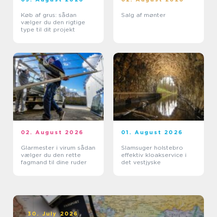
Køb af grus: sådan
Salg af mønter
vælger du den rigtige
type til dit projekt
02. August 2026
01. August 2026
Glarmester i virum sådan
Slamsuger holstebro
vælger du den rette
effektiv kloakservice i
fagmand til dine ruder
det vestjyske
30. July 2026