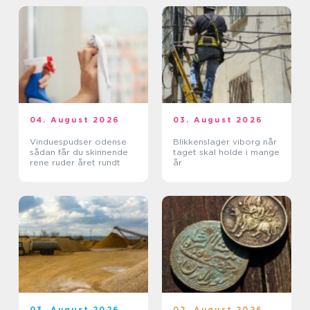
04. August 2026
03. August 2026
Vinduespudser odense
Blikkenslager viborg når
sådan får du skinnende
taget skal holde i mange
rene ruder året rundt
år
03. August 2026
02. August 2026