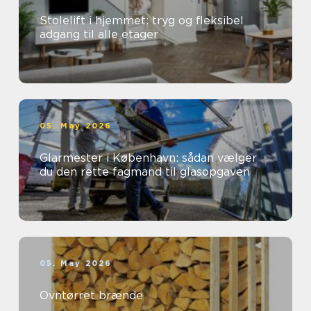
Stolelift i hjemmet: tryg og fleksibel
adgang til alle etager
05. May 2026
Glarmester i København: sådan vælger
du den rette fagmand til glasopgaven
05. May 2026
Ovntørret brænde