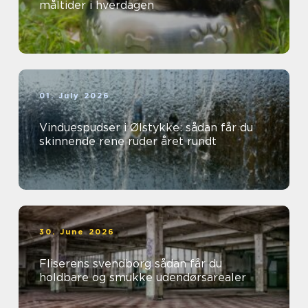
måltider i hverdagen
01. July 2026
Vinduespudser i Ølstykke: sådan får du
skinnende rene ruder året rundt
30. June 2026
Fliserens svendborg sådan får du
holdbare og smukke udendørsarealer