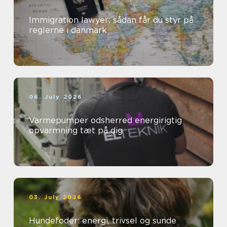
Immigration lawyer: sådan får du styr på
reglerne i danmark
06. July 2026
Varmepumper odsherred energirigtig
opvarmning tæt på dig
03. July 2026
Hundefoder: energi, trivsel og sunde