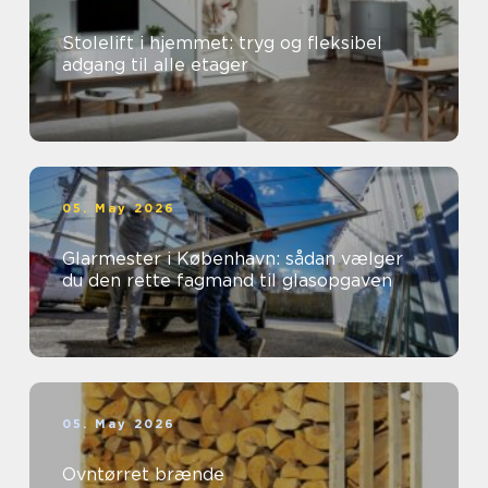
Stolelift i hjemmet: tryg og fleksibel
adgang til alle etager
05. May 2026
Glarmester i København: sådan vælger
du den rette fagmand til glasopgaven
05. May 2026
Ovntørret brænde