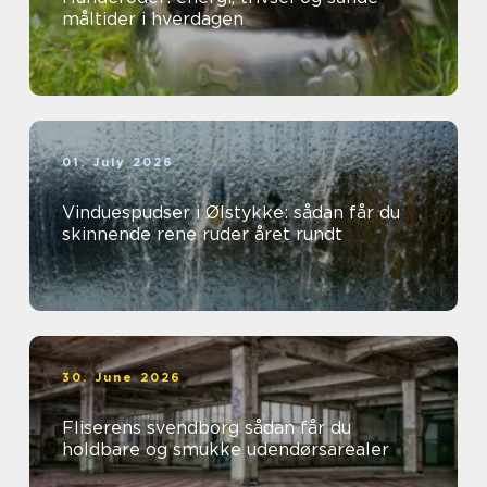
måltider i hverdagen
01. July 2026
Vinduespudser i Ølstykke: sådan får du
skinnende rene ruder året rundt
30. June 2026
Fliserens svendborg sådan får du
holdbare og smukke udendørsarealer