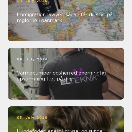
30. July 2026
Immigration lawyer: sådan får du styr på
reglerne i danmark
06. July 2026
Varmepumper odsherred energirigtig
opvarmning tæt på dig
03. July 2026
Hundefoder: energi, trivsel og sunde