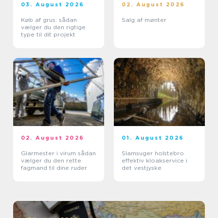
03. August 2026
02. August 2026
Køb af grus: sådan
Salg af mønter
vælger du den rigtige
type til dit projekt
02. August 2026
01. August 2026
Glarmester i virum sådan
Slamsuger holstebro
vælger du den rette
effektiv kloakservice i
fagmand til dine ruder
det vestjyske