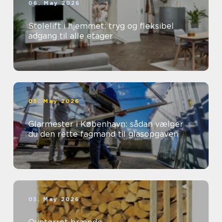
06. May 2026
Stolelift i hjemmet: tryg og fleksibel
adgang til alle etager
05. May 2026
Glarmester i København: sådan vælger
du den rette fagmand til glasopgaven
05. May 2026