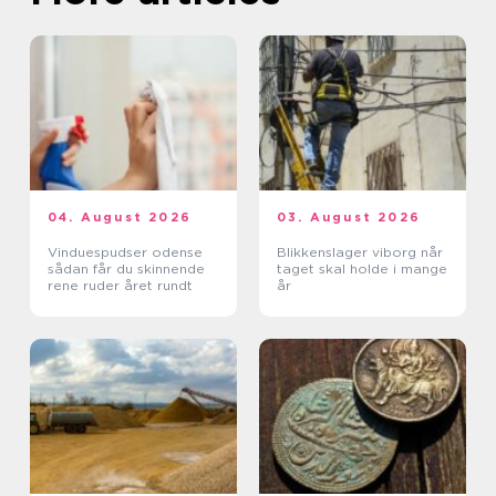
04. August 2026
03. August 2026
Vinduespudser odense
Blikkenslager viborg når
sådan får du skinnende
taget skal holde i mange
rene ruder året rundt
år