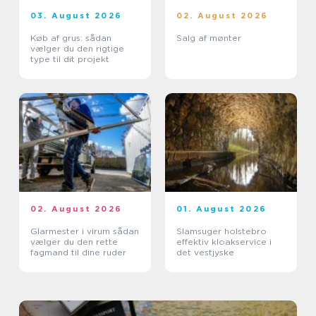
03. August 2026
02. August 2026
Køb af grus: sådan
Salg af mønter
vælger du den rigtige
type til dit projekt
02. August 2026
01. August 2026
Glarmester i virum sådan
Slamsuger holstebro
vælger du den rette
effektiv kloakservice i
fagmand til dine ruder
det vestjyske