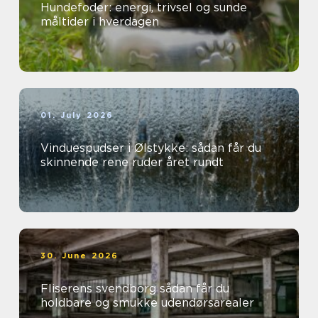
Hundefoder: energi, trivsel og sunde
måltider i hverdagen
01. July 2026
Vinduespudser i Ølstykke: sådan får du
skinnende rene ruder året rundt
30. June 2026
Fliserens svendborg sådan får du
holdbare og smukke udendørsarealer