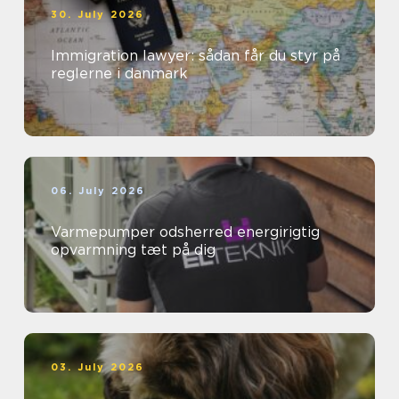
30. July 2026
Immigration lawyer: sådan får du styr på
reglerne i danmark
06. July 2026
Varmepumper odsherred energirigtig
opvarmning tæt på dig
03. July 2026