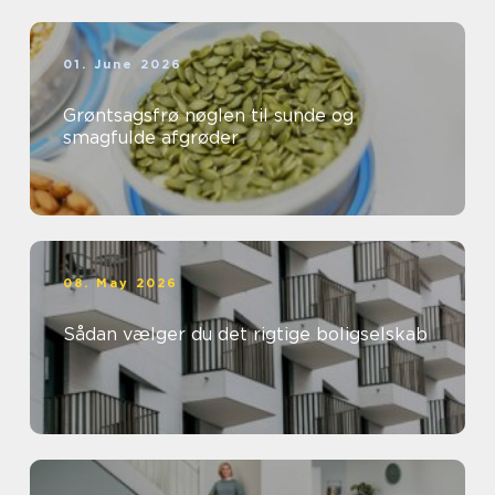
01. June 2026
Grøntsagsfrø nøglen til sunde og
smagfulde afgrøder
08. May 2026
Sådan vælger du det rigtige boligselskab